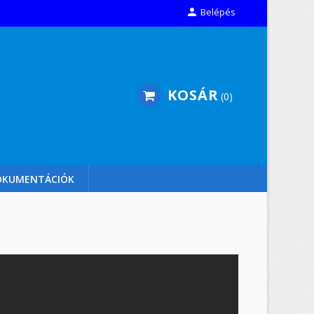

Belépés
KOSÁR
0
OKUMENTÁCIÓK