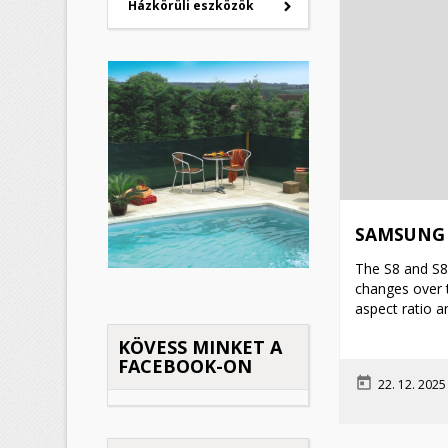
Házkörüli eszközök
K
(
B
M
Kí
((
Be
add_circle_outline
SAMSUNG 
The S8 and S8
changes over th
aspect ratio a
KÖVESS MINKET A
FACEBOOK-ON
today
22. 12. 202