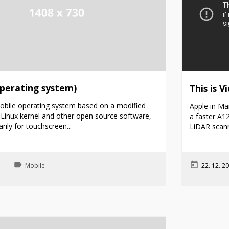
operating system)
This is V
mobile operating system based on a modified
Apple in Mar
 Linux kernel and other open source software,
a faster A1
rily for touchscreen...
LiDAR scann
label
today
5
Mobile
22. 12. 2