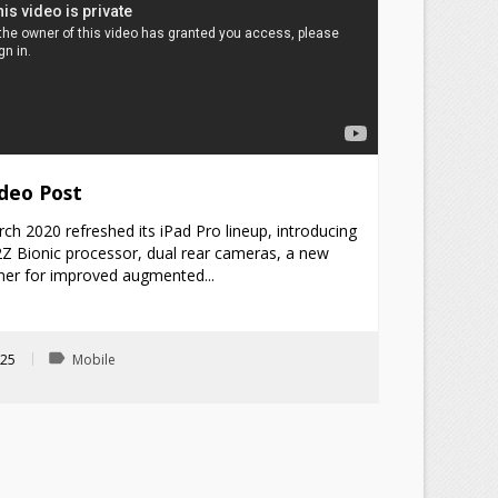
ideo Post
ch 2020 refreshed its iPad Pro lineup, introducing
2Z Bionic processor, dual rear cameras, a new
er for improved augmented...
label
025
Mobile