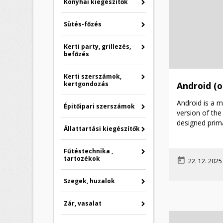
Konyhai kiegészítők
Sütés-főzés
Kerti party, grillezés,
befőzés
Kerti szerszámok,
kertgondozás
Android (
Android is a 
Épitőipari szerszámok
version of the
designed prima
Állattartási kiegészítők
Fűtéstechnika ,
tartozékok
today
22. 12. 202
Szegek, huzalok
Zár, vasalat