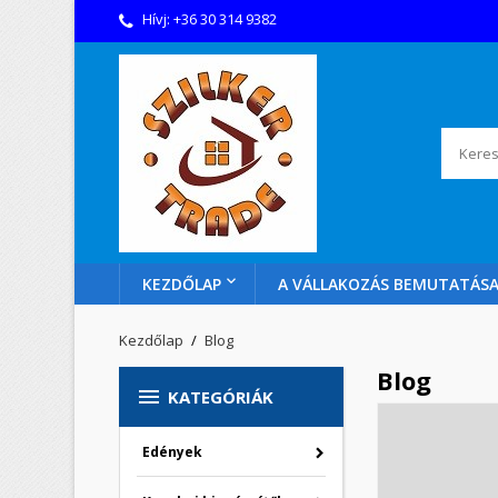
Hívj:
+36 30 314 9382
KEZDŐLAP
A VÁLLAKOZÁS BEMUTATÁS
Kezdőlap
Blog
Blog

KATEGÓRIÁK
Edények