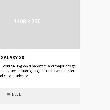
ívánságlista létrehozása
(modalTitle))
ejelentkezés
y wishlists
vánságlista neve
confirmMessage))
 kell jelentkezned a termékek kívánságlistába történő mentéséhez.
Create new list
GALAXY S8
((cancelText))
Mégsem
((modalDeleteText)
Bejelentkezé
Mégsem
Kívánságlista létrehozás
+ contain upgraded hardware and major design
e S7 line, including larger screens with a taller
nd curved sides on...
label
5
Mobile