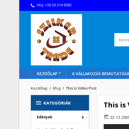
Hívj:
+36 30 314 9382
KEZDŐLAP
A VÁLLAKOZÁS BEMUTATÁS
Kezdőlap
Blog
This is Video Post

KATEGÓRIÁK
This is
today
Edények
22. 12. 20