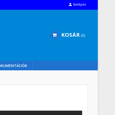

Belépés
KOSÁR
0
OKUMENTÁCIÓK