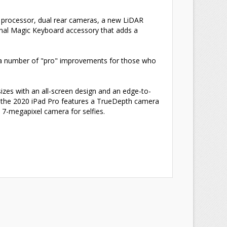
ic processor, dual rear cameras, a new LiDAR
onal Magic Keyboard accessory that adds a
×
×
×
h a number of "pro" improvements for those who
×
sizes with an all-screen design and an edge-to-
, the 2020 iPad Pro features a TrueDepth camera
a 7-megapixel camera for selfies.
)
s
a