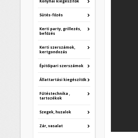
Konyhai kiegészítők
Sütés-főzés
Kerti party, grillezés,
befőzés
Kerti szerszámok,
kertgondozás
Épitőipari szerszámok
Állattartási kiegészítők
Fűtéstechnika ,
tartozékok
Szegek, huzalok
Zár, vasalat