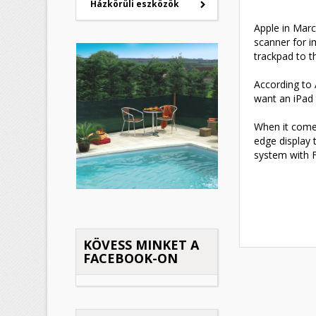
Házkörüli eszközök
Apple in Marc
scanner for i
trackpad to th
K
(
B
According to 
want an iPad 
M
Kí
((
Be
When it comes
edge display 
add_circle_outline
system with F
KÖVESS MINKET A
FACEBOOK-ON