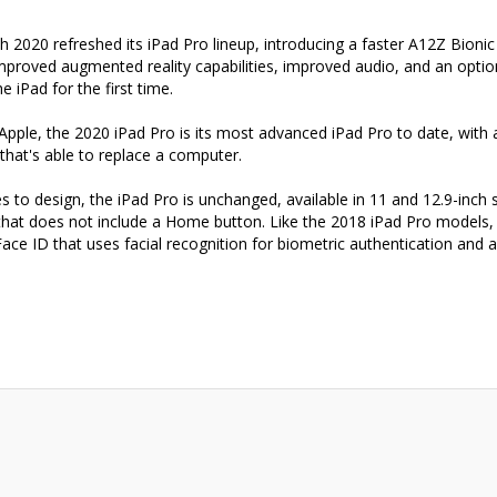
h 2020 refreshed its iPad Pro lineup, introducing a faster A12Z Bion
mproved augmented reality capabilities, improved audio, and an opti
e iPad for the first time.
ívánságlista létrehozása
(modalTitle))
ejelentkezés
Apple, the 2020 iPad Pro is its most advanced iPad Pro to date, wit
that's able to replace a computer.
y wishlists
vánságlista neve
confirmMessage))
 kell jelentkezned a termékek kívánságlistába történő mentéséhez.
 to design, the iPad Pro is unchanged, available in 11 and 12.9-inch 
that does not include a Home button. Like the 2018 iPad Pro models
Create new list
ace ID that uses facial recognition for biometric authentication and 
((cancelText))
Mégsem
((modalDeleteText)
Bejelentkezé
Mégsem
Kívánságlista létrehozás