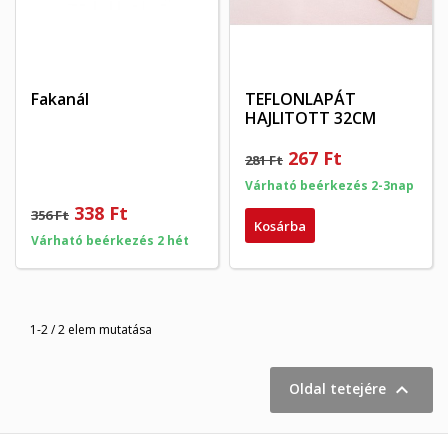
Fakanál
TEFLONLAPÁT
HAJLITOTT 32CM
×
×
Kívánságlista létrehozása
267 Ft
281 Ft
×
Bejelentkezés
((modalTitle))
Várható beérkezés 2-3nap
×
338 Ft
356 Ft
My wishlists
Kívánságlista neve
Be kell jelentkezned a termékek kívánságlistába történő
Kosárba
((confirmMessage))
mentéséhez.
Várható beérkezés 2 hét
Create new list
add_circle_outline
((cancelText))
((modalDeleteText))
Mégsem
Bejelentkezés
Mégsem
Kívánságlista létrehozása
1-2 / 2 elem mutatása

Oldal tetejére