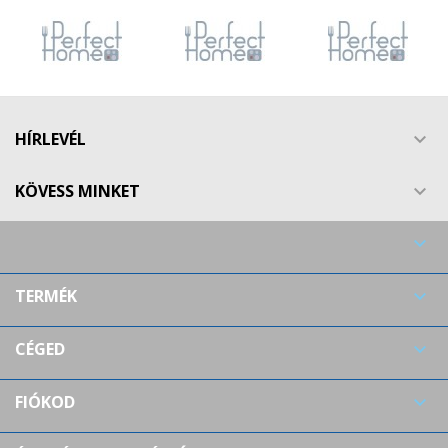
HÍRLEVÉL

KÖVESS MINKET


TERMÉK

CÉGED

FIÓKOD
