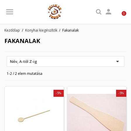

0
Kezdőlap
Konyhai kiegészítők
Fakanalak
FAKANALAK

Név, A-tól Z-ig
1-2 / 2 elem mutatása
-5%
-5%