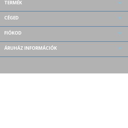
TERMÉK

((cancelText))
((modalDeleteText))
Mégsem
Bejelentkezés
Mégsem
Kívánságlista létrehozása
CÉGED

FIÓKOD

ÁRUHÁZ INFORMÁCIÓK
