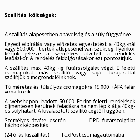
Szállítási költségek:
A szállítás alapesetben a távolság és a súly függvénye.
Egyedi elbírálás vagy előzetes egyeztetést a 40kg.-nál
vagy 500.000 Ft érték átlépésénél van szükség. Ilyenkor
kérjük jelezze a személyes átvételt a rendelés
leadáskor. A rendelés feldolgozásakor ezt pontosítjuk.
A szállítás max. 40kg -ig futárszolgálat végzi. E feletti
csomagokat más szállító vagy saját túrajárattal
szállítjuk a megrendelőinknek.
Túlméretes és túlsúlyos csomagokra 15.000 +ÁFA felár
vonatkozik.
A webshopon leadott 50.000 Forint feletti rendelések
díjmentesen kerülnek feladásra ha nem lépik át a 40kg-
os súlyhatárt. A kiválasztott szállító cégtől függően.
Személyes átvétel esetén DPD futárszolgálat
házhoz kézbesítés
(24 órás kiszállítás) FoxPost csomagautomába