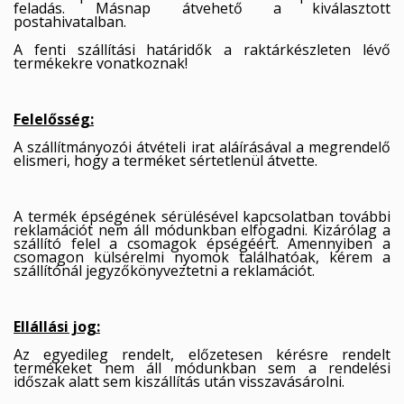
feladás. Másnap átvehető a kiválasztott
postahivatalban.
A fenti szállítási határidők a raktárkészleten lévő
termékekre vonatkoznak!
Felelősség:
A szállítmányozói átvételi irat aláírásával a megrendelő
elismeri, hogy a terméket sértetlenül átvette.
A termék épségének sérülésével kapcsolatban további
reklamációt nem áll módunkban elfogadni. Kizárólag a
szállító felel a csomagok épségéért. Amennyiben a
csomagon külsérelmi nyomok találhatóak, kérem a
szállítónál jegyzőkönyveztetni a reklamációt.
Ellállási jog:
Az egyedileg rendelt, előzetesen kérésre rendelt
termékeket nem áll módunkban sem a rendelési
időszak alatt sem kiszállítás után visszavásárolni.