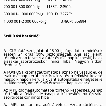
((cancelText))
((modalDeleteText))
200 001-500 000Ft-ig 1153Ft 2450Ft
Mégsem
Bejelentkezés
Mégsem
Kívánságlista létrehozása
500 001-1 000 000Ft-ig 1901Ft 3272Ft
1 000 001-2 000 000Ft-ig 3780Ft 5689Ft
Szállítási határidő:
A GLS futárszolgálattal 15:00-ig fogadott rendelések
esetén 24 órás (99% biztonsággal). Ami azt jelenti
tőlünk aznap felveszi a futár és másnap kézbesíti, ha az
éjszakai szortírozáskor nincs hiba. Nagyon ritkán
fordul elő.
A FOXPOST csomagautomatába aznap helyezzük el, de
csak másnap kerül szortírozásra és a feladást követő
második napon kerül a kívánt automatába elhelyezésre
a küldemény, amiről SMS értesítést kap a vásárló.
Az MPL csomagautomatába történő kézbesítés. Aznap
történik a feladás. Másnap a kézbesítés ha éjszaka
szortírozáskor nincs hiba.
Az MPL postán maradó átvétele. Aznap történik a