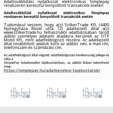
Adattovábbítási nyilatkozat elektronikus Simplepay
rendszeren keresztül bonyolított tranzakciók esetén
Adattovábbítási nyilatkozat elektronikus Simplepay
rendszeren keresztül bonyolított tranzakciók esetén
Tudomásul veszem, hogy a(z) SzilkerTrade Kft. (4400
Nyíregyháza Rövid utca 12) adatkezelő által a(z)
www.szilkertrade.hu felhasználói adatbázisában tárolt
alábbi személyes adataim átadásra kerülnek az OTP
Mobil Kft., mint adatfeldolgozó részére. Az adatkezelő
által továbbított adatok köre az alábbi: név, e-mail cím,
telefonszám és számlázási cím.
Az adatfeldolgozó által végzett adatfeldolgozási tevékenység jellege és
célja a
SimplePay Adatkezelési tájékoztatóban, az alábbi linken tekinthető
meg:
https://simplepay.hu/adatkezelesi-tajekoztatok/