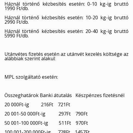
Háznál történő kézbesítés esetén: 0-10 kg-ig bruttó
1990 Ft/db.
Háznál történő kézbesítés esetén: 10-20 kg-ig bruttó
2990 Ft/db.
Háznál történő kézbesítés esetén: 20-40 kg-ig bruttó
5990 Ft/db.
Utánvétes fizetés esetén az utánvét kezelés költsége az
alábbiak szerint alakul:
MPL szolgáltató esetén:
×
×
Kívánságlista létrehozása
Összeghatárok Banki átutalás Készpénzes fizetésnél
×
Bejelentkezés
((modalTitle))
20 000Ft-ig 216Ft 721Ft
×
My wishlists
20 001-50 000Ft-ig 297Ft 790Ft
Kívánságlista neve
Be kell jelentkezned a termékek kívánságlistába történő
((confirmMessage))
mentéséhez.
50 001-100 000Ft-ig 511Ft 970Ft
Create new list
add_circle_outline
100 001-200 000Ft-ig 728Ft 1457Ft