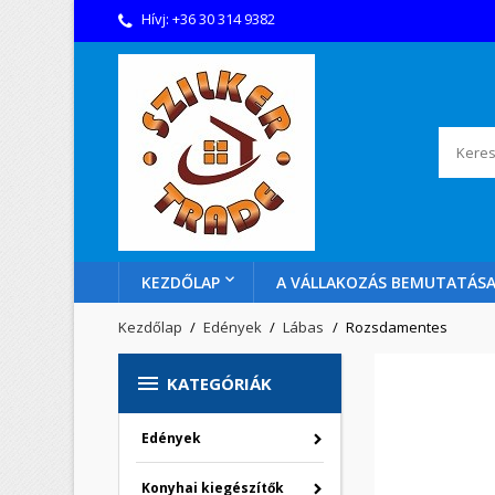
Hívj:
+36 30 314 9382
KEZDŐLAP
A VÁLLAKOZÁS BEMUTATÁS
Kezdőlap
Edények
Lábas
Rozsdamentes

KATEGÓRIÁK
Edények
Konyhai kiegészítők