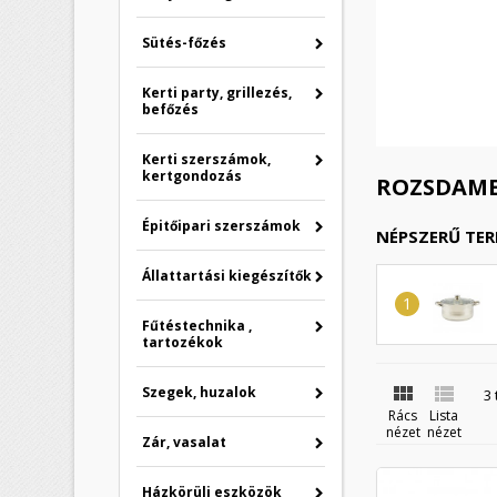
Sütés-főzés
Kerti party, grillezés,
befőzés
Kerti szerszámok,
kertgondozás
ROZSDAM
Épitőipari szerszámok
NÉPSZERŰ TE
Állattartási kiegészítők
Fűtéstechnika ,
tartozékok


Szegek, huzalok
3
Rács
Lista
nézet
nézet
Zár, vasalat
Házkörüli eszközök