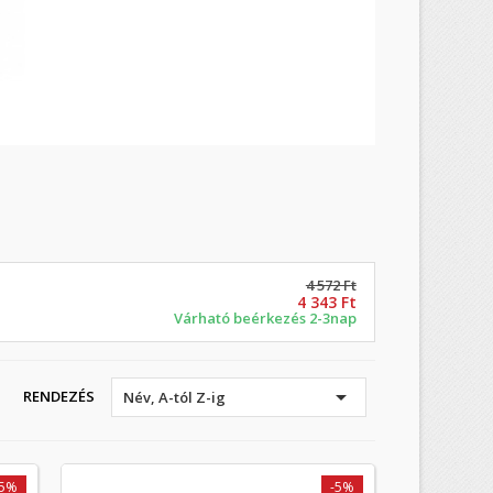
4 572 Ft
4 343 Ft
Várható beérkezés 2-3nap

RENDEZÉS
Név, A-tól Z-ig
-5%
-5%