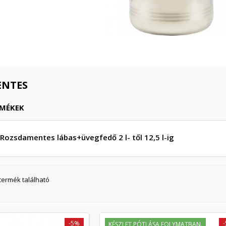
ENTES
RMÉKEK
Rozsdamentes lábas+üvegfedő 2 l- től 12,5 l-ig
 termék található
-5%
KÉSZLET PÓTLÁSA FOLYMATBAN.