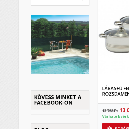
K
(
B
M
Kí
((
Be
add_circle_outline
LÁBAS+Ü.FE
ROZSDAME
KÖVESS MINKET A
FACEBOOK-ON
13 
13 768 Ft
Várható beérk
KOSÁR
