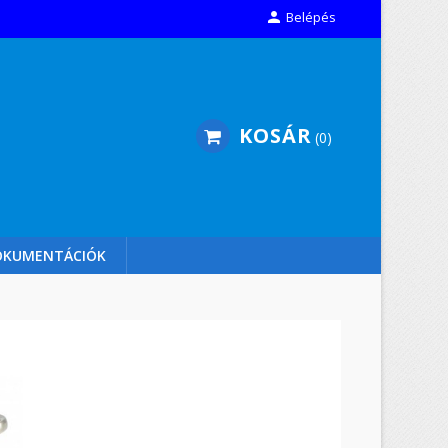

Belépés
KOSÁR
0
OKUMENTÁCIÓK