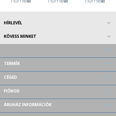
Create new list
add_circle_outline
((cancelText))
((modalDeleteText))
Mégsem
Bejelentkezés
Mégsem
Kívánságlista létrehozása
HÍRLEVÉL

KÖVESS MINKET


TERMÉK

CÉGED

FIÓKOD

ÁRUHÁZ INFORMÁCIÓK
