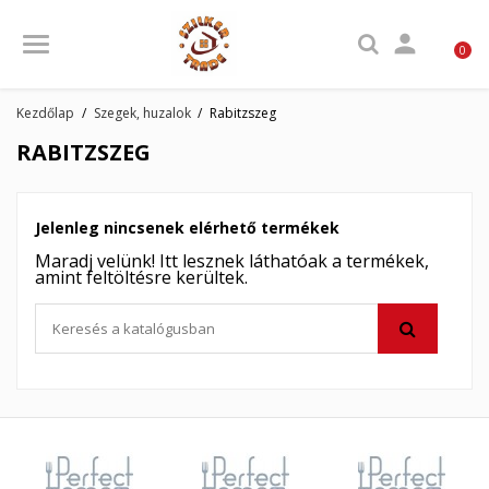

0
Kezdőlap
Szegek, huzalok
Rabitzszeg
RABITZSZEG
Jelenleg nincsenek elérhető termékek
Maradj velünk! Itt lesznek láthatóak a termékek,
amint feltöltésre kerültek.
×
×
Kívánságlista létrehozása
×
Bejelentkezés
((modalTitle))
×
My wishlists
Kívánságlista neve
Be kell jelentkezned a termékek kívánságlistába történő
((confirmMessage))
mentéséhez.