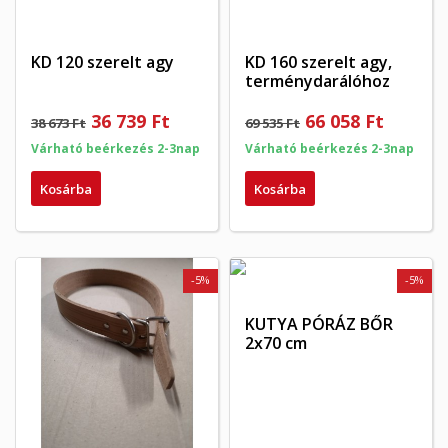
KD 120 szerelt agy
KD 160 szerelt agy,
terménydarálóhoz
36 739 Ft
66 058 Ft
38 673 Ft
69 535 Ft
Várható beérkezés 2-3nap
Várható beérkezés 2-3nap
Kosárba
Kosárba
-5%
-5%
KUTYA PÓRÁZ BŐR
2x70 cm