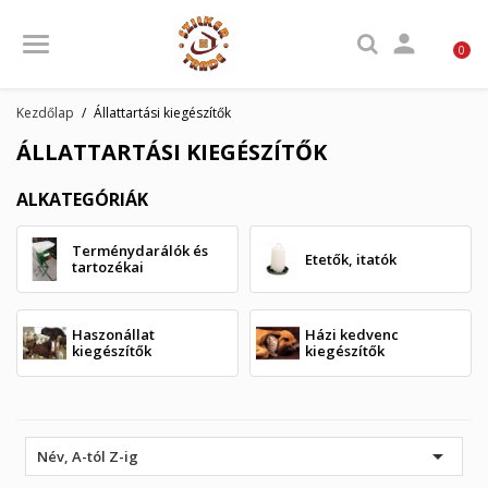

0
Kezdőlap
Állattartási kiegészítők
ÁLLATTARTÁSI KIEGÉSZÍTŐK
ALKATEGÓRIÁK
Terménydarálók és
Etetők, itatók
tartozékai
Haszonállat
Házi kedvenc
kiegészítők
kiegészítők

Név, A-tól Z-ig