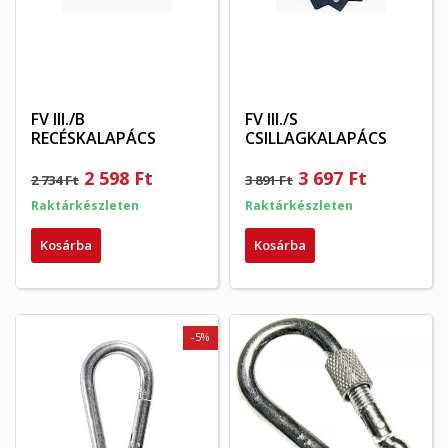
FV III./B
FV III./S
RECÉSKALAPÁCS
CSILLAGKALAPÁCS
2 598 Ft
3 697 Ft
2 734 Ft
3 891 Ft
Raktárkészleten
Raktárkészleten
Kosárba
Kosárba
-5%