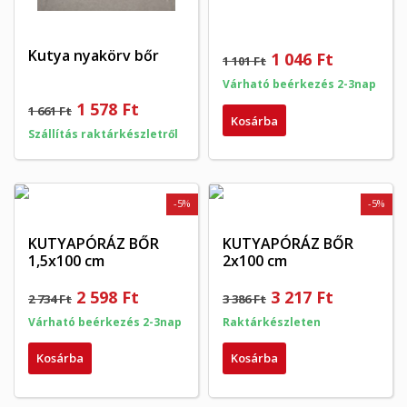
Kutya nyakörv bőr
1 046 Ft
1 101 Ft
Várható beérkezés 2-3nap
1 578 Ft
1 661 Ft
Kosárba
Szállítás raktárkészletről
-5%
-5%
KUTYAPÓRÁZ BŐR
KUTYAPÓRÁZ BŐR
1,5x100 cm
2x100 cm
2 598 Ft
3 217 Ft
2 734 Ft
3 386 Ft
Várható beérkezés 2-3nap
Raktárkészleten
Kosárba
Kosárba