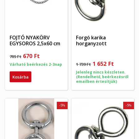
FOJTÓ NYAKÖRV
Forgó karika
EGYSOROS 2,5x60 cm
horganyzott
670 Ft
705 Ft
1 652 Ft
1 739 Ft
Várható beérkezés 2-3nap
Jelenleg nincs készleten.
Kosárba
(Rendelhető, beérkezésről
emailben értesítjük)
-5%
-5%