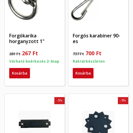
Forgókarika
Forgós karabíner 90-
horganyzott 1"
es
267 Ft
700 Ft
281 Ft
737 Ft
Várható beérkezés 2-3nap
Raktárkészleten
Kosárba
Kosárba
×
×
Kívánságlista létrehozása
×
Bejelentkezés
((modalTitle))
×
My wishlists
Kívánságlista neve
Be kell jelentkezned a termékek kívánságlistába történő
-5%
-5%
((confirmMessage))
mentéséhez.
Create new list
add_circle_outline
((cancelText))
((modalDeleteText))
Mégsem
Bejelentkezés
Mégsem
Kívánságlista létrehozása