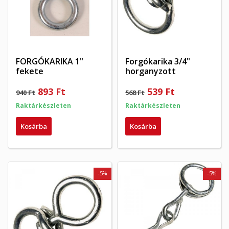
FORGÓKARIKA 1"
Forgókarika 3/4"
fekete
horganyzott
893 Ft
539 Ft
940 Ft
568 Ft
Raktárkészleten
Raktárkészleten
Kosárba
Kosárba
-5%
-5%