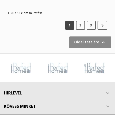
1-20 / 53 elem mutatása

1
2
3

Oldal tetejére
HÍRLEVÉL

KÖVESS MINKET
