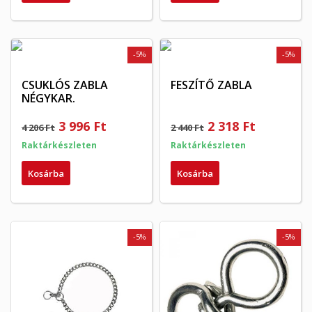
-5%
-5%
CSUKLÓS ZABLA
FESZÍTŐ ZABLA
NÉGYKAR.
3 996 Ft
2 318 Ft
4 206 Ft
2 440 Ft
Raktárkészleten
Raktárkészleten
Kosárba
Kosárba
-5%
-5%