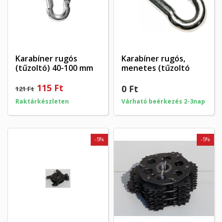
Karabíner rugós
Karabíner rugós,
(tűzoltó) 40-100 mm
menetes (tűzoltó
115 Ft
0 Ft
121 Ft
Raktárkészleten
Várható beérkezés 2-3nap
-5%
-5%