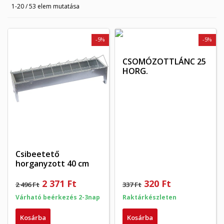
1-20 / 53 elem mutatása
-5%
-5%
CSOMÓZOTTLÁNC 25
HORG.
Csibeetető
horganyzott 40 cm
2 371 Ft
320 Ft
2 496 Ft
337 Ft
Várható beérkezés 2-3nap
Raktárkészleten
Kosárba
Kosárba