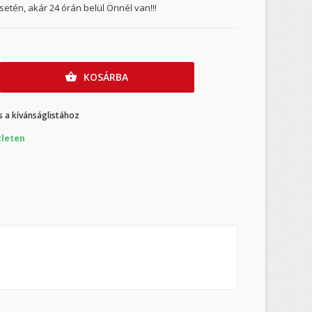
etén, akár 24 órán belül Önnél van!!!
KOSÁRBA

 a kívánságlistához
leten
×
×
×