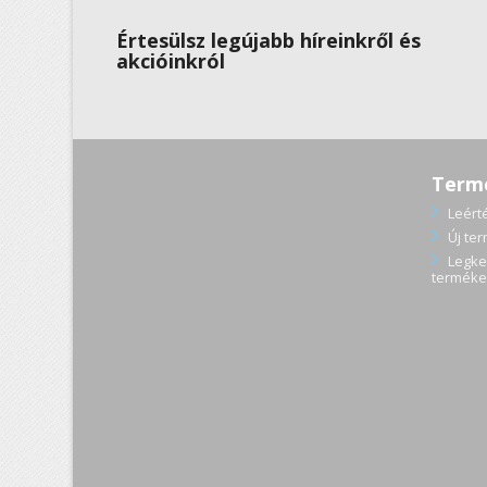
Értesülsz legújabb híreinkről és
akcióinkról
Term
Leért
Új te
Legke
terméke