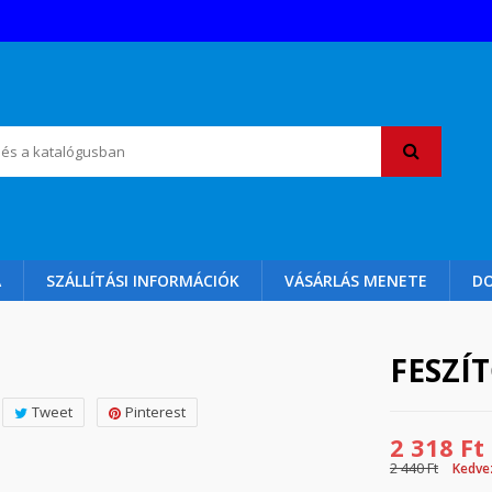
A
SZÁLLÍTÁSI INFORMÁCIÓK
VÁSÁRLÁS MENETE
D
FESZÍ
Tweet
Pinterest
2 318 Ft
2 440 Ft
Kedve