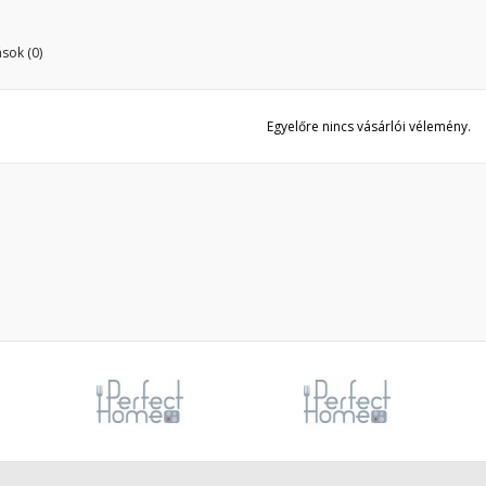
 kell jelentkezned a termékek kívánságlistába történő mentéséhez.
Create new list
sok (0)
Mégsem
Bejelentkezé
Mégsem
Kívánságlista létrehozás
Egyelőre nincs vásárlói vélemény.