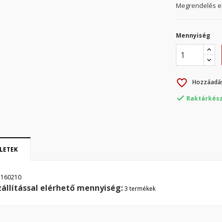
Megrendelés es
Mennyiség
favorite_border
Hozzáadás

Raktárkész
LETEK
1160210
zállítással elérhető mennyiség:
ívánságlista létrehozása
3 termékek
ejelentkezés
y wishlists
vánságlista neve