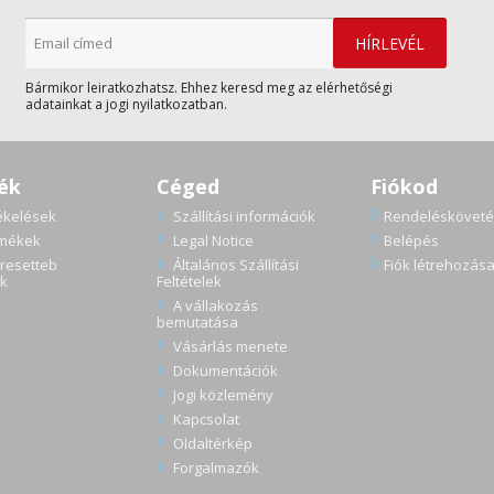
Bármikor leiratkozhatsz. Ehhez keresd meg az elérhetőségi
adatainkat a jogi nyilatkozatban.
ék
Céged
Fiókod
ékelések
Szállítási információk
Rendelésköveté
rmékek
Legal Notice
Belépés
resetteb
Általános Szállítási
Fiók létrehozás
k
Feltételek
A vállakozás
bemutatása
Vásárlás menete
Dokumentációk
Jogi közlemény
Kapcsolat
Oldaltérkép
Forgalmazók