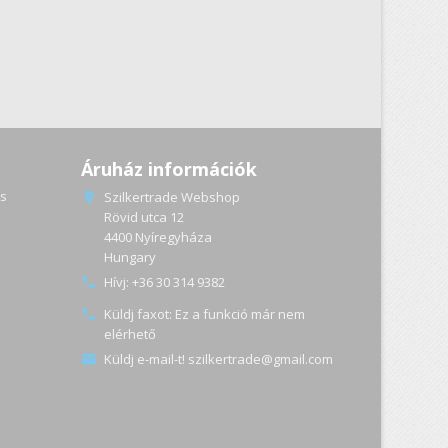
Áruház információk
s
Szilkertrade Webshop

Rövid utca 12
4400 Nyíregyháza
a
Hungary
Hívj:
+36 30 314 9382

Küldj faxot:
Ez a funkció már nem

elérhető
Küldj e-mail-t!
szilkertrade@gmail.com
