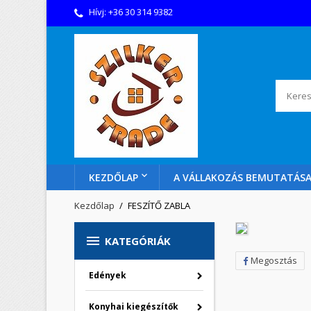
Hívj:
+36 30 314 9382
KEZDŐLAP
A VÁLLAKOZÁS BEMUTATÁS
Kezdőlap
FESZÍTŐ ZABLA

KATEGÓRIÁK
Megosztás
Edények
Konyhai kiegészítők