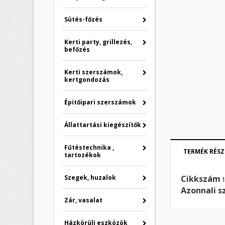
Sütés-főzés
Kerti party, grillezés,
befőzés
Kerti szerszámok,
kertgondozás
Épitőipari szerszámok
Állattartási kiegészítők
Fűtéstechnika ,
TERMÉK RÉSZ
tartozékok
Szegek, huzalok
Cikkszám
Azonnali s
K
B
Zár, vasalat
M
Házkörüli eszközök
Kí