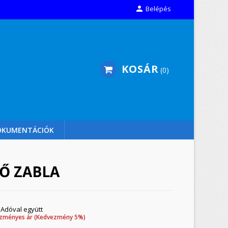

Belépés
KOSÁR
0
OKUMENTÁCIÓK
TŐ ZABLA
Adóval együtt
zményes ár (Kedvezmény 5%)