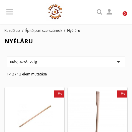

0
Kezdőlap
Épitőipari szerszámok
Nyéláru
NYÉLÁRU

Név, A-tól Z-ig
1-12 / 12 elem mutatása
-5%
-5%