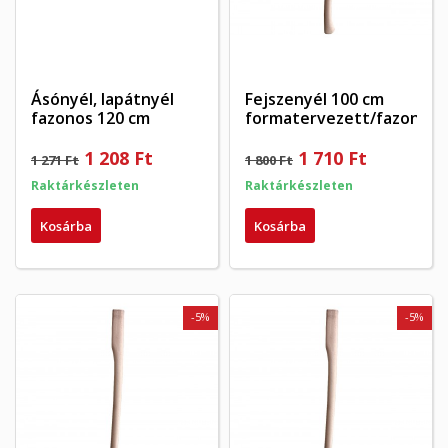
Ásónyél, lapátnyél
Fejszenyél 100 cm
fazonos 120 cm
formatervezett/fazonos
1 208 Ft
1 710 Ft
1 271 Ft
1 800 Ft
Raktárkészleten
Raktárkészleten
Kosárba
Kosárba
-5%
-5%