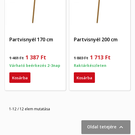
Partvisnyél 170 cm
Partvisnyél 200 cm
1 387 Ft
1 713 Ft
1 461 Ft
1 803 Ft
Várható beérkezés 2-3nap
Raktárkészleten
Kosárba
Kosárba
1-12 / 12 elem mutatása

Oldal tetejére