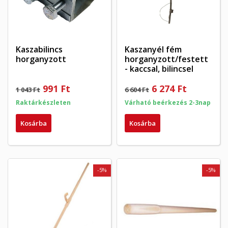
Kaszabilincs
Kaszanyél fém
horganyzott
horganyzott/festett
- kaccsal, bilincsel
991 Ft
6 274 Ft
1 043 Ft
6 604 Ft
Raktárkészleten
Várható beérkezés 2-3nap
Kosárba
Kosárba
-5%
-5%
×
×
Kívánságlista létrehozása
×
Bejelentkezés
((modalTitle))