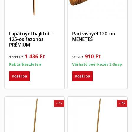
Lapátnyél hajlított
Partvisnyél 120 cm
125-ös fazonos
MENETES
PRÉMIUM
1 436 Ft
910 Ft
1 511 Ft
958 Ft
Raktárkészleten
Várható beérkezés 2-3nap
Kosárba
Kosárba
-5%
-5%