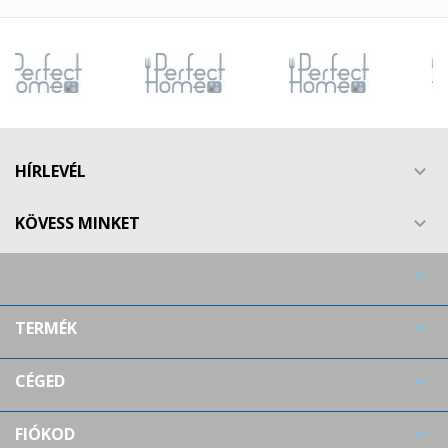
HÍRLEVÉL

KÖVESS MINKET


TERMÉK

CÉGED

FIÓKOD
