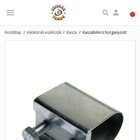

0
Kezdőlap
Házkörüli eszközök
Kasza
Kaszabilincs horganyzott