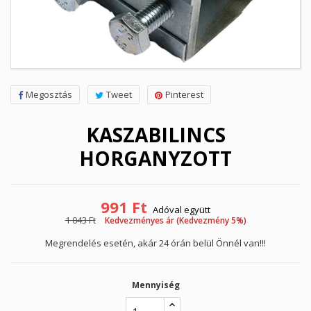
Megosztás
Tweet
Pinterest
KASZABILINCS
HORGANYZOTT
991 Ft
Adóval együtt
1 043 Ft
Kedvezményes ár (Kedvezmény 5%)
Megrendelés esetén, akár 24 órán belül Önnél van!!!
Mennyiség