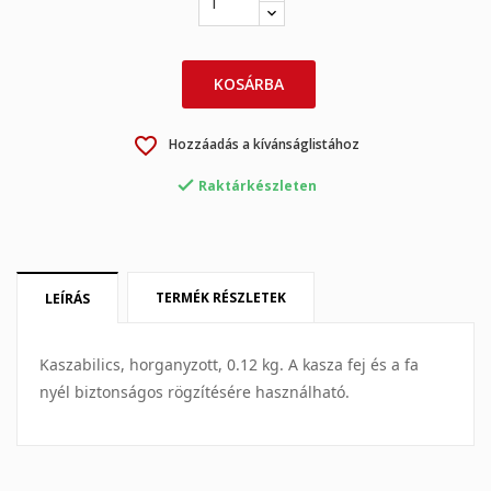
×
×
Kívánságlista létrehozása
Bejelentkezés
KOSÁRBA
×
My wishlists
Kívánságlista neve
Be kell jelentkezned a termékek kívánságlistába történő
mentéséhez.
favorite_border
Hozzáadás a kívánságlistához
Create new list
add_circle_outline

Raktárkészleten
Mégsem
Bejelentkezés
Mégsem
Kívánságlista létrehozása
TERMÉK RÉSZLETEK
LEÍRÁS
Kaszabilics, horganyzott, 0.12 kg. A kasza fej és a fa
nyél biztonságos rögzítésére használható.