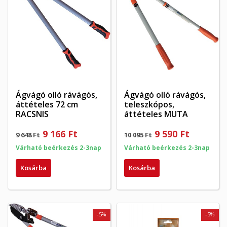
Ágvágó olló rávágós,
Ágvágó olló rávágós,
áttételes 72 cm
teleszkópos,
RACSNIS
áttételes MUTA
9 166 Ft
9 590 Ft
9 648 Ft
10 095 Ft
Várható beérkezés 2-3nap
Várható beérkezés 2-3nap
Kosárba
Kosárba
-5%
-5%