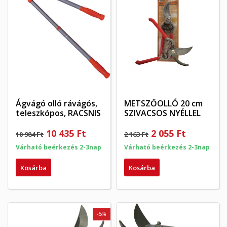
×
×
Kívánságlista létrehozása
×
Bejelentkezés
((modalTitle))
×
My wishlists
Kívánságlista neve
Be kell jelentkezned a termékek kívánságlistába történő
((confirmMessage))
mentéséhez.
Create new list
add_circle_outline
((cancelText))
((modalDeleteText))
Mégsem
Bejelentkezés
Mégsem
Kívánságlista létrehozása
Ágvágó olló rávágós,
METSZŐOLLÓ 20 cm
teleszkópos, RACSNIS
SZIVACSOS NYÉLLEL
10 435 Ft
2 055 Ft
10 984 Ft
2 163 Ft
Várható beérkezés 2-3nap
Várható beérkezés 2-3nap
Kosárba
Kosárba
-5%