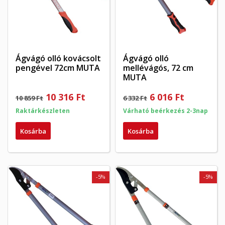
Ágvágó olló kovácsolt
Ágvágó olló
pengével 72cm MUTA
mellévágós, 72 cm
MUTA
10 316 Ft
6 016 Ft
10 859 Ft
6 332 Ft
Raktárkészleten
Várható beérkezés 2-3nap
Kosárba
Kosárba
-5%
-5%