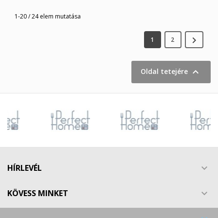
1-20 / 24 elem mutatása

1
2

Oldal tetejére
HÍRLEVÉL

KÖVESS MINKET
