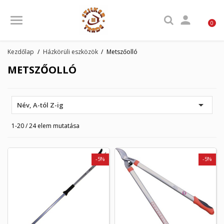

0
Kezdőlap
Házkörüli eszközök
Metszőolló
METSZŐOLLÓ

Név, A-tól Z-ig
1-20 / 24 elem mutatása
-5%
-5%