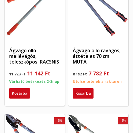
Ágvágó olló
Ágvágó olló rávágós,
mellévágós,
áttételes 70 cm
teleszkópos, RACSNIS
MUTA
11 142 Ft
7 782 Ft
11 728 Ft
8 192 Ft
Várható beérkezés 2-3nap
Utolsó tételek a raktáron
Kosárba
Kosárba
-5%
-5%