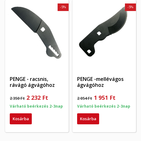
-5%
-5%
PENGE - racsnis,
PENGE -mellévágos
rávágó ágvágóhoz
ágvágóhoz
2 232 Ft
1 951 Ft
2 350 Ft
2 054 Ft
Várható beérkezés 2-3nap
Várható beérkezés 2-3nap
Kosárba
Kosárba