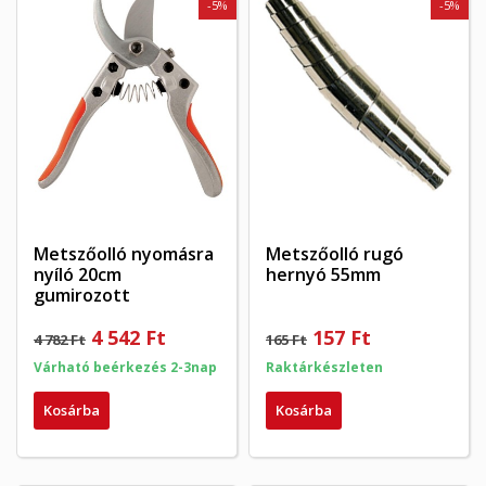
-5%
-5%
Metszőolló nyomásra
Metszőolló rugó
nyíló 20cm
hernyó 55mm
gumirozott
4 542 Ft
157 Ft
4 782 Ft
165 Ft
Várható beérkezés 2-3nap
Raktárkészleten
Kosárba
Kosárba