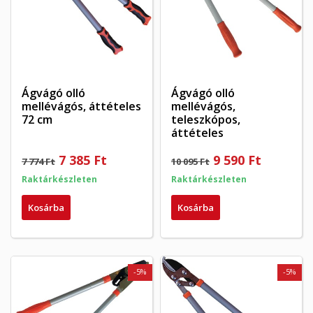
Ágvágó olló
Ágvágó olló
mellévágós, áttételes
mellévágós,
72 cm
teleszkópos,
áttételes
7 385 Ft
9 590 Ft
7 774 Ft
10 095 Ft
Raktárkészleten
Raktárkészleten
Kosárba
Kosárba
-5%
-5%