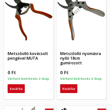
Metszőolló kovácsolt
Metszőolló nyomásra
pengével MUTA
nyíló 18cm
gumirozott
0 Ft
0 Ft
Várható beérkezés 2-3nap
Várható beérkezés 2-3nap
Kosárba
Kosárba