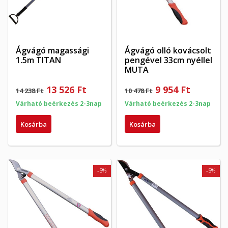
Ágvágó magassági
Ágvágó olló kovácsolt
1.5m TITAN
pengével 33cm nyéllel
MUTA
13 526 Ft
9 954 Ft
14 238 Ft
10 478 Ft
Várható beérkezés 2-3nap
Várható beérkezés 2-3nap
Kosárba
Kosárba
-5%
-5%