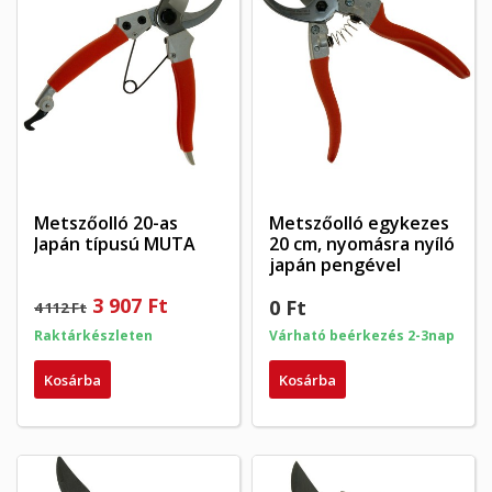
Metszőolló 20-as
Metszőolló egykezes
Japán típusú MUTA
20 cm, nyomásra nyíló
japán pengével
3 907 Ft
0 Ft
4 112 Ft
Raktárkészleten
Várható beérkezés 2-3nap
Kosárba
Kosárba