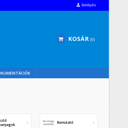

Belépés
KOSÁR
0
OKUMENTÁCIÓK
sztő
Bemutató
óanyagok