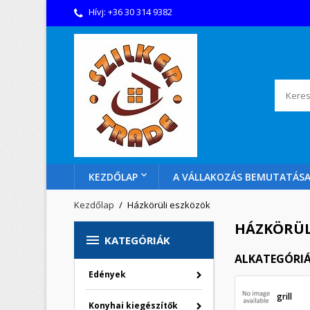
Hívj:
+36 30 314 9382
KEZDŐLAP
A VÁLLAKOZÁS BEMUTATÁS
Kezdőlap
Házkörüli eszközök
HÁZKÖRÜL

KATEGÓRIÁK
ALKATEGÓRI
Edények
grill
Konyhai kiegészítők