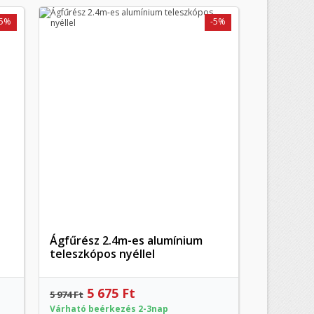
-5%
-5%
)
s
a
Ágfűrész 2.4m-es alumínium
Előnézet
teleszkópos nyéllel
5 675 Ft
5 974 Ft
Várható beérkezés 2-3nap