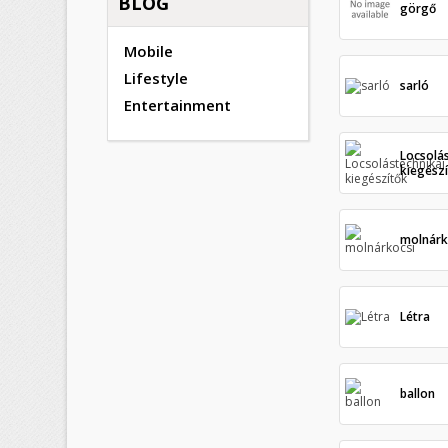
BLOG
görgő
Mobile
Lifestyle
sarló
Entertainment
Locsolá
kiegész
molnárk
Létra
ballon