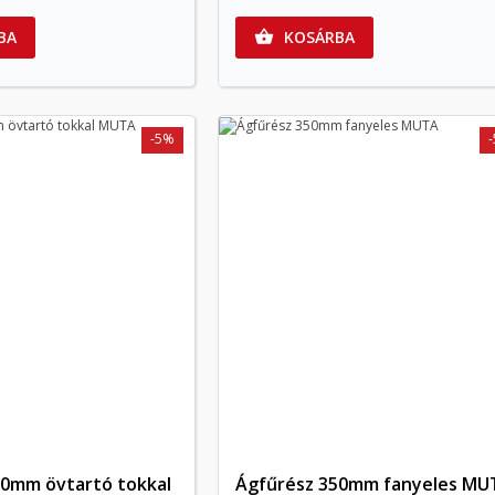
BA
KOSÁRBA

-5%
70mm övtartó tokkal
Ágfűrész 350mm fanyeles MU
Előnézet
Előnézet