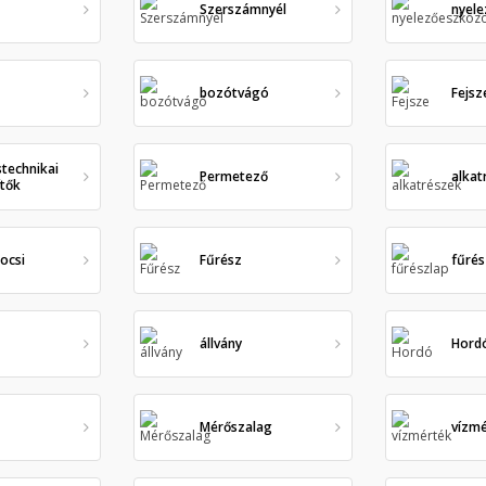
Szerszámnyél
nyel
bozótvágó
Fejsz
stechnikai
Permetező
alkat
ítők
ocsi
Fűrész
fűrés
állvány
Hord
Mérőszalag
vízm