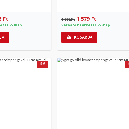
8 Ft
1 579 Ft
1 662 Ft
ezés 2-3nap
Várható beérkezés 2-3nap
BA
KOSÁRBA

-5%