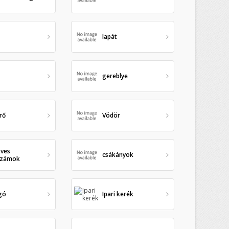
lapát
ű
gereblye
rő
Vödör
ves
csákányok
számok
gó
Ipari kerék