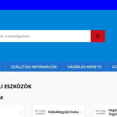
A
SZÁLLÍTÁSI INFORMÁCIÓK
VÁSÁRLÁS MENETE
D
I ESZKÖZÖK
ÁK
Hege
Hulladékgyűjtő kuka
fogy