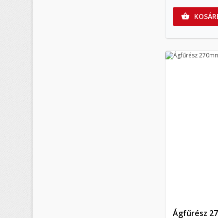
KOSÁR

Ágfűrész 2