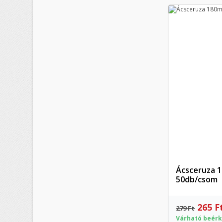
add_circle_outline
Ácsceruza 
50db/csom
265 F
279 Ft
Várható beérk