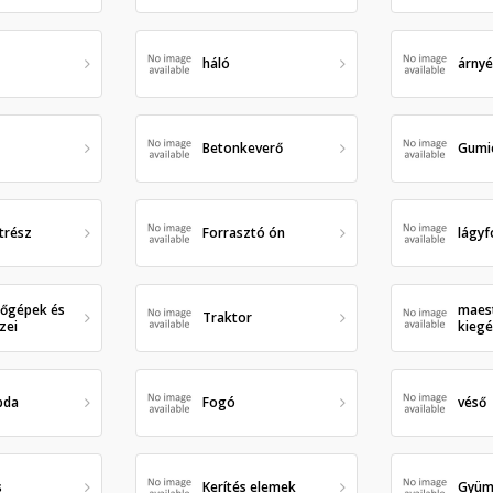
háló
árny
Betonkeverő
Gumi
trész
Forrasztó ón
lágyf
őgépek és
maest
Traktor
zei
kiegé
pda
Fogó
véső
s
Kerítés elemek
Gyüm