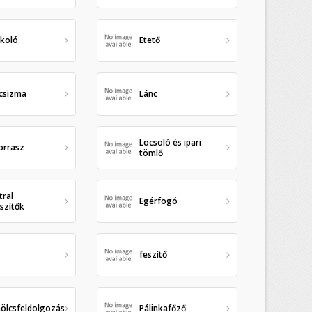
ékoló
Etető
csizma
Lánc
Locsoló és ipari
orrasz
tömlő
ral
Egérfogó
szítők
feszítő
ölcsfeldolgozás
Pálinkafőző