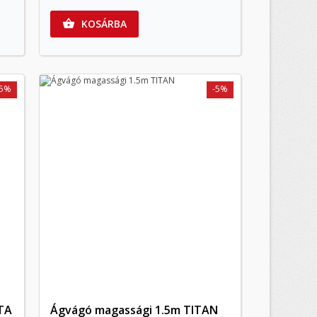
KOSÁRBA

-5%
-5%
TA
Ágvágó magassági 1.5m TITAN
Előnézet