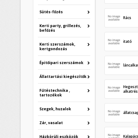
Sütés-főzés
Rács
Kerti party, grillezés,
befőzés
itató
Kerti szerszámok,
kertgondozás
Épitőipari szerszámok
láncalka
Állattartási kiegészítők
Hegeszt
Fűtéstechnika ,
alkatrés
tartozékok
Szegek, huzalok
állatcsa
Zár, vasalat
Kalapác
Házkörüli eszközök