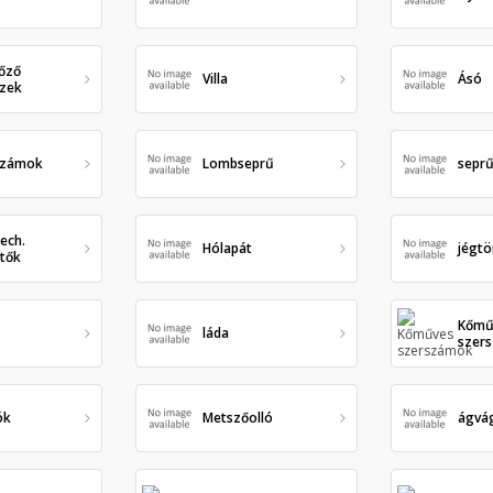
főző
Villa
Ásó
szek
számok
Lombseprű
sepr
ech.
Hólapát
jégtö
ítők
Kőmű
láda
szer
ók
Metszőolló
ágvá