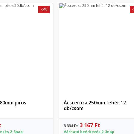
Create new list
-5%
((cancelText))
Mégsem
((modalDeleteText)
Bejelentkezé
Mégsem
Kívánságlista létrehozás
180mm piros
Ácsceruza 250mm fehér 12
Előnézet
Előnézet
db/csom
t
3 167 Ft
3 334 Ft
ezés 2-3nap
Várható beérkezés 2-3nap