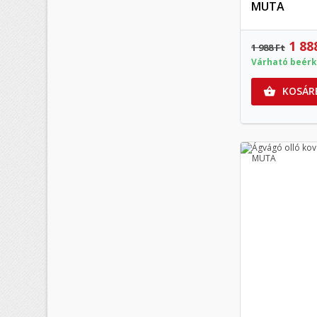
MUTA
1 88
1 988 Ft
Várható beérk
KOSÁR
