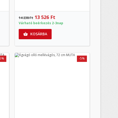
13 526 Ft
14 238 Ft
Várható beérkezés 2-3nap
KOSÁRBA

-5%
-5%