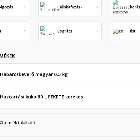
olgozás
Pálinkafőzés-
borás
s
Bogrács
üst
RMÉKEK
Habarcskeverő magyar 0.5 kg
Háztartási kuka 80 L FEKETE kerekes
ívánságlista létrehozása
(modalTitle))
ejelentkezés
80 termék található
y wishlists
vánságlista neve
confirmMessage))
 kell jelentkezned a termékek kívánságlistába történő mentéséhez.