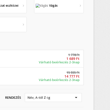
zat eszközei
Vágás
1 778 Ft
1 689 Ft
Várható beérkezés 2-3nap
15 555 Ft
14 777 Ft
Várható beérkezés 2-3nap
×
×
×

RENDEZÉS
Név, A-tól Z-ig
×