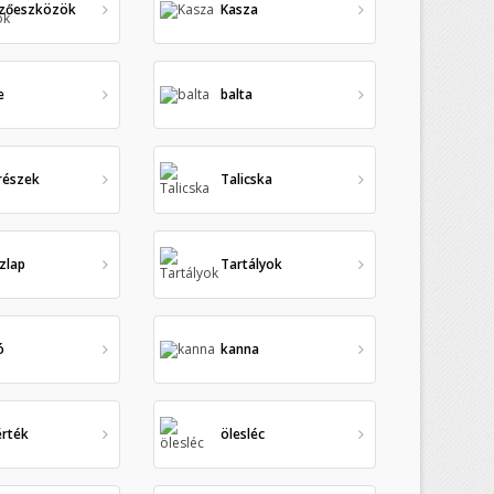
ezőeszközök
Kasza
e
balta
részek
Talicska
zlap
Tartályok
ó
kanna
érték
ölesléc