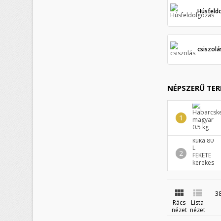
Húsfeld
csiszolá
NÉPSZERŰ TE
K
(
B


3
Rács
Lista
M
Kí
((
Be
nézet
nézet