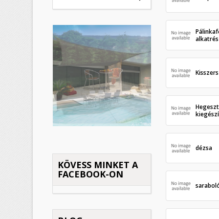
Pálinka
alkatré
Kisszer
Hegeszt
kiegész
dézsa
KÖVESS MINKET A
FACEBOOK-ON
sarabol