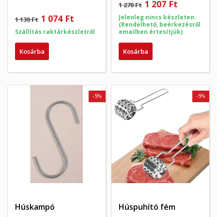
1 207 Ft
1 270 Ft
1 074 Ft
Jelenleg nincs készleten.
1 130 Ft
(Rendelhető, beérkezésről
Szállítás raktárkészletről
emailben értesítjük)
Kosárba
Kosárba
-5%
-5%
Húskampó
Húspuhító fém