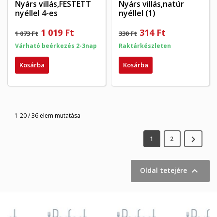
Nyárs villás,FESTETT
Nyárs villás,natúr
nyéllel 4-es
nyéllel (1)
1 019 Ft
314 Ft
1 073 Ft
330 Ft
Várható beérkezés 2-3nap
Raktárkészleten
Kosárba
Kosárba
1-20 / 36 elem mutatása

1
2

Oldal tetejére