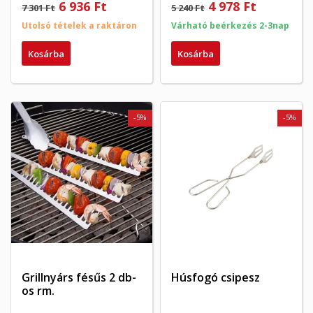
6 936 Ft
4 978 Ft
7 301 Ft
5 240 Ft
Utolsó tételek a raktáron
Várható beérkezés 2-3nap
Kosárba
Kosárba
-5%
-5%
Grillnyárs fésűs 2 db-
Húsfogó csipesz
os rm.