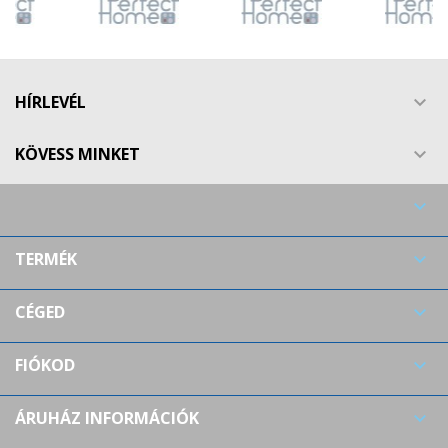
HÍRLEVÉL

KÖVESS MINKET


TERMÉK

CÉGED

FIÓKOD

ÁRUHÁZ INFORMÁCIÓK
