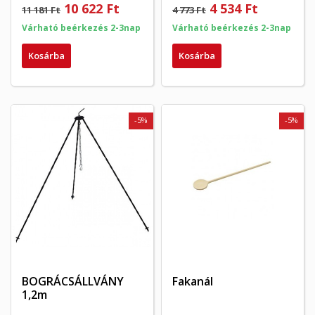
10 622 Ft
4 534 Ft
11 181 Ft
4 773 Ft
Várható beérkezés 2-3nap
Várható beérkezés 2-3nap
Kosárba
Kosárba
-5%
-5%
BOGRÁCSÁLLVÁNY
Fakanál
1,2m