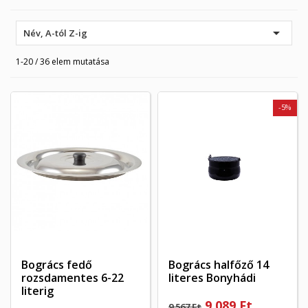

Név, A-tól Z-ig
1-20 / 36 elem mutatása
-5%
Bogrács fedő
Bogrács halfőző 14
rozsdamentes 6-22
literes Bonyhádi
literig
9 089 Ft
9 567 Ft