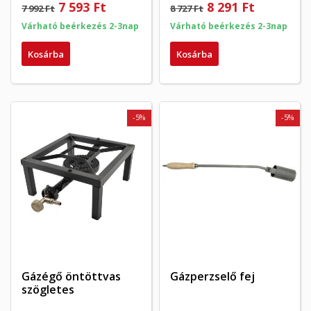
7 593 Ft
8 291 Ft
7 992 Ft
8 727 Ft
Várható beérkezés 2-3nap
Várható beérkezés 2-3nap
Kosárba
Kosárba
-5%
-5%
Gázégő öntöttvas
Gázperzselő fej
szögletes