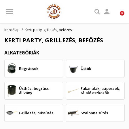

0
Kezdőlap
Kerti party, grillezés, befőzés
KERTI PARTY, GRILLEZÉS, BEFŐZÉS
ALKATEGÓRIÁK
Bográcsok
Üstök
Üstház, bogrács
Fakanalak, csipeszek,
állvány
tálaló eszközök
Grillezés, hússütés
Szalonna sütés