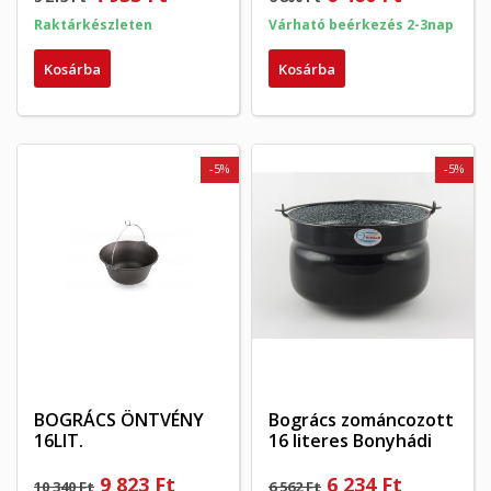
Raktárkészleten
Várható beérkezés 2-3nap
Kosárba
Kosárba
-5%
-5%
BOGRÁCS ÖNTVÉNY
Bogrács zománcozott
16LIT.
16 literes Bonyhádi
9 823 Ft
6 234 Ft
10 340 Ft
6 562 Ft