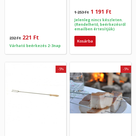
1 191 Ft
1 253 Ft
Jelenleg nincs készleten.
(Rendelhető, beérkezésről
emailben értesítjük)
221 Ft
232 Ft
Kosárba
Várható beérkezés 2-3nap
-5%
-5%