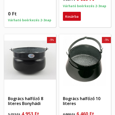
Várható beérkezés 2-3nap
0 Ft
Kosárba
Várható beérkezés 2-3nap
-5%
-5%
Bogrács halfőző 8
Bogrács halfőző 10
literes Bonyhádi
literes
4 953 Ft
6 460 Ft
5 213 Ft
6 800 Ft