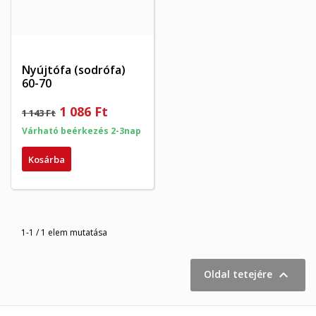
Nyújtófa (sodrófa)
60-70
×
×
Kívánságlista létrehozása
1 086 Ft
1 143 Ft
×
Bejelentkezés
((modalTitle))
Várható beérkezés 2-3nap
×
My wishlists
Kívánságlista neve
Be kell jelentkezned a termékek kívánságlistába történő
Kosárba
((confirmMessage))
mentéséhez.
Create new list
add_circle_outline
((cancelText))
((modalDeleteText))
Mégsem
Bejelentkezés
Mégsem
Kívánságlista létrehozása
1-1 / 1 elem mutatása

Oldal tetejére