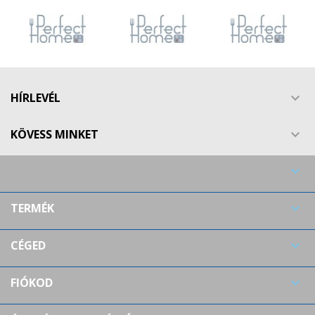
HÍRLEVÉL

KÖVESS MINKET


TERMÉK

CÉGED

FIÓKOD
