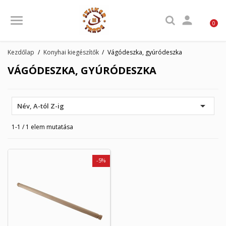

0
Kezdőlap
Konyhai kiegészítők
Vágódeszka, gyúródeszka
VÁGÓDESZKA, GYÚRÓDESZKA

Név, A-tól Z-ig
1-1 / 1 elem mutatása
-5%