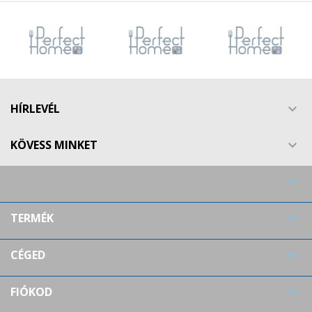
HÍRLEVÉL

KÖVESS MINKET


TERMÉK

CÉGED

FIÓKOD
