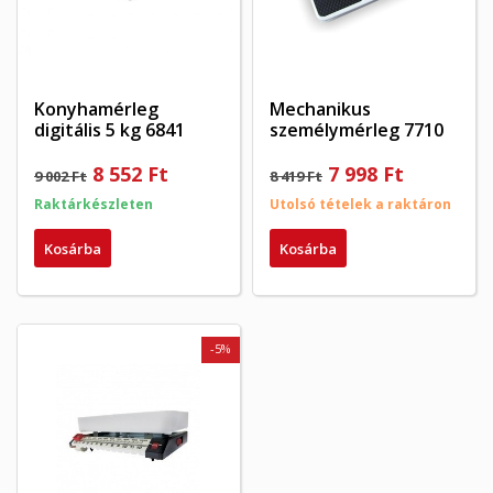
Konyhamérleg
Mechanikus
digitális 5 kg 6841
személymérleg 7710
8 552 Ft
7 998 Ft
9 002 Ft
8 419 Ft
Raktárkészleten
Utolsó tételek a raktáron
Kosárba
Kosárba
-5%
×
×
Kívánságlista létrehozása
×
Bejelentkezés
((modalTitle))