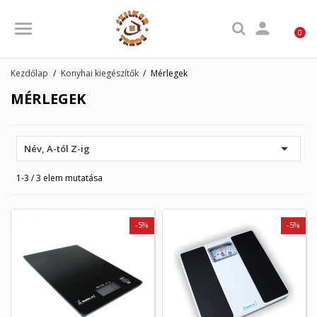

0
Kezdőlap
Konyhai kiegészítők
Mérlegek
MÉRLEGEK

Név, A-tól Z-ig
1-3 / 3 elem mutatása
-5%
-5%