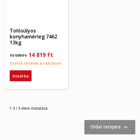
×
My wishlists
Kívánságlista neve
Be kell jelentkezned a termékek kívánságlistába történő
((confirmMessage))
mentéséhez.
Create new list
add_circle_outline
((cancelText))
((modalDeleteText))
Mégsem
Bejelentkezés
Tolósúlyos
Mégsem
Kívánságlista létrehozása
konyhamérleg 7462
13kg
14 819 Ft
15 599 Ft
Utolsó tételek a raktáron
Kosárba
1-3 / 3 elem mutatása

Oldal tetejére