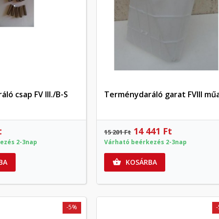
((cancelText))
Mégsem
((modalDeleteText)
Bejelentkezé
Mégsem
Kívánságlista létrehozás
ó csap FV III./B-S
Terménydaráló garat FVIII műa
Előnézet
Előnézet
t
14 441 Ft
15 201 Ft
ezés 2-3nap
Várható beérkezés 2-3nap
BA
KOSÁRBA

-5%