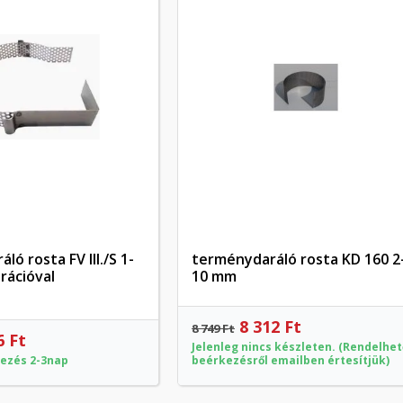
ó rosta FV III./S 1-
terménydaráló rosta KD 160 2
Előnézet
Előnézet
rációval
10 mm
8 312 Ft
8 749 Ft
6 Ft
Jelenleg nincs készleten. (Rendelhet
ezés 2-3nap
beérkezésről emailben értesítjük)