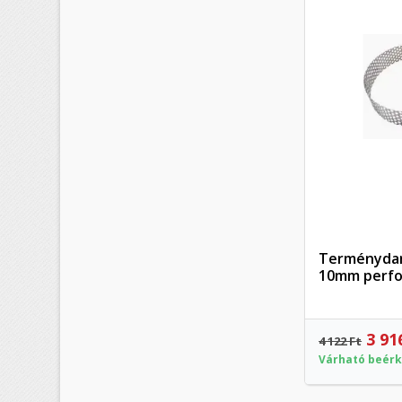
Terménydarál
10mm perfo
3 91
4 122 Ft
Várható beérk