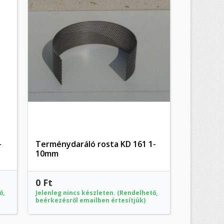
-
Terménydaráló rosta KD 161 1-
Előnézet
10mm
0 Ft
ő,
Jelenleg nincs készleten. (Rendelhető,
beérkezésről emailben értesítjük)