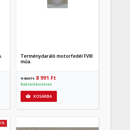
)
s
a
.
Terménydaráló motorfedél FVIII
Előnézet
műa.
8 991 Ft
9 464 Ft
Raktárkészleten
KOSÁRBA

-5%