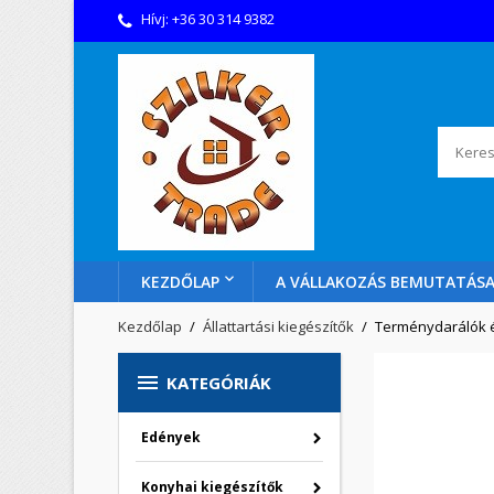
Hívj:
+36 30 314 9382
KEZDŐLAP
A VÁLLAKOZÁS BEMUTATÁS
Kezdőlap
Állattartási kiegészítők
Terménydarálók é

KATEGÓRIÁK
Edények
Konyhai kiegészítők