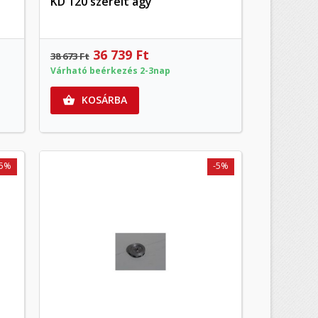
KD 120 szerelt agy
Előnézet
36 739 Ft
38 673 Ft
Várható beérkezés 2-3nap
KOSÁRBA

-5%
-5%