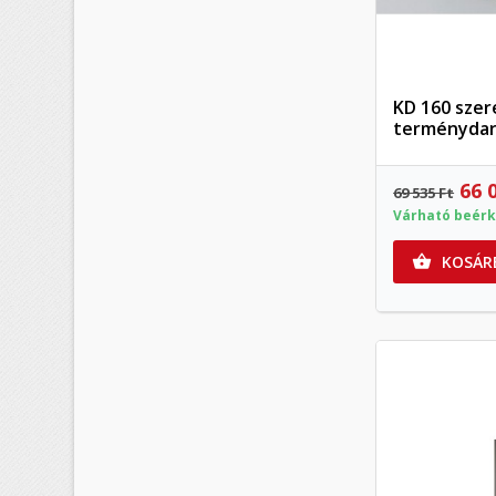
KD 160 szere
terménydar
66 
69 535 Ft
Várható beérk
KOSÁR

K
(
B
M
Kí
((
Be
add_circle_outline