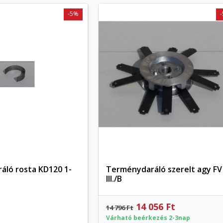
-5%
áló rosta KD120 1-
Terménydaráló szerelt agy FV
Előnézet
Előnézet
III./B
14 056 Ft
14 796 Ft
Várható beérkezés 2-3nap