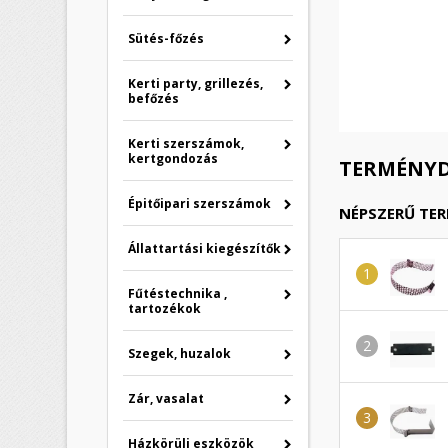
Sütés-főzés
Kerti party, grillezés,
befőzés
Kerti szerszámok,
kertgondozás
TERMÉNYD
Épitőipari szerszámok
NÉPSZERŰ TE
Állattartási kiegészítők
Fűtéstechnika ,
tartozékok
Szegek, huzalok
Zár, vasalat
Házkörüli eszközök