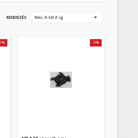

RENDEZÉS
Név, A-tól Z-ig
-5%
-5%