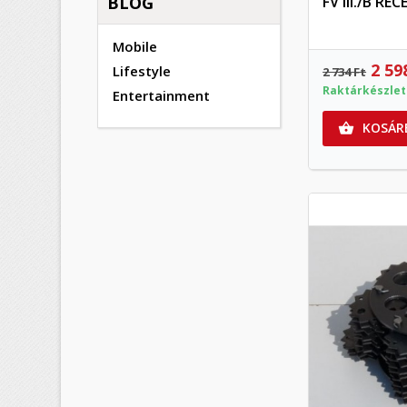
BLOG
FV III./B R
Mobile
2 59
Lifestyle
2 734 Ft
Raktárkészle
Entertainment
KOSÁR
