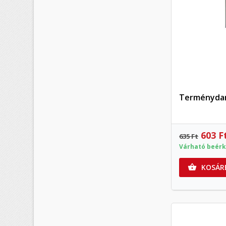
Terménydarál
603 F
635 Ft
Várható beérk
KOSÁR
