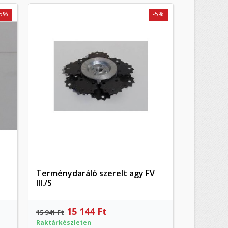
-5%
-5%
Terménydaráló szerelt agy FV
Előnézet
III./S
15 144 Ft
15 941 Ft
Raktárkészleten