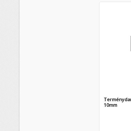
Terménydar
10mm