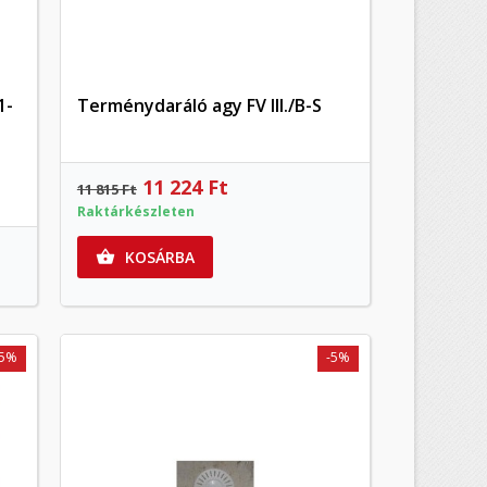
1-
Terménydaráló agy FV III./B-S
Előnézet
11 224 Ft
11 815 Ft
Raktárkészleten
KOSÁRBA

×
×
×
-5%
-5%
×