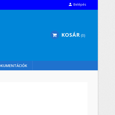

Belépés
KOSÁR
0
OKUMENTÁCIÓK