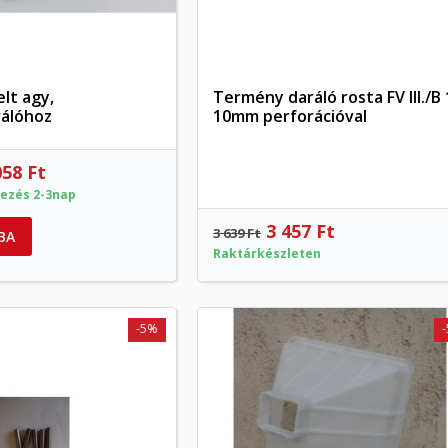
lt agy,
Termény daráló rosta FV III./B 
Előnézet
Előnézet
álóhoz
10mm perforációval
058 Ft
ezés 2-3nap
3 457 Ft
3 639 Ft
BA
Raktárkészleten
ívánságlista létrehozása
-5%
(modalTitle))
ejelentkezés
y wishlists
vánságlista neve
confirmMessage))
 kell jelentkezned a termékek kívánságlistába történő mentéséhez.
Create new list