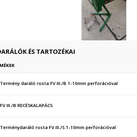
ARÁLÓK ÉS TARTOZÉKAI
RMÉKEK
Termény daráló rosta FV III./B 1-10mm perforációval
FV III./B RECÉSKALAPÁCS
Terménydaráló rosta FV III./S 1-10mm perforációval