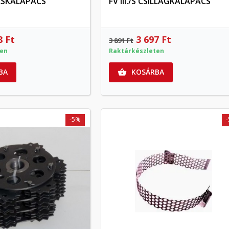
ECÉSKALAPÁCS
FV III./S CSILLAGKALAPÁCS
Előnézet
Előnézet
8 Ft
3 697 Ft
3 891 Ft
ten
Raktárkészleten
BA
KOSÁRBA

-5%