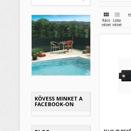


1
Rács
Lista
nézet
nézet
KÖVESS MINKET A
FACEBOOK-ON