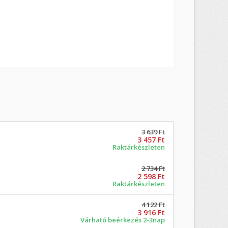
3 639 Ft
3 457 Ft
Raktárkészleten
2 734 Ft
2 598 Ft
Raktárkészleten
4 122 Ft
3 916 Ft
Várható beérkezés 2-3nap