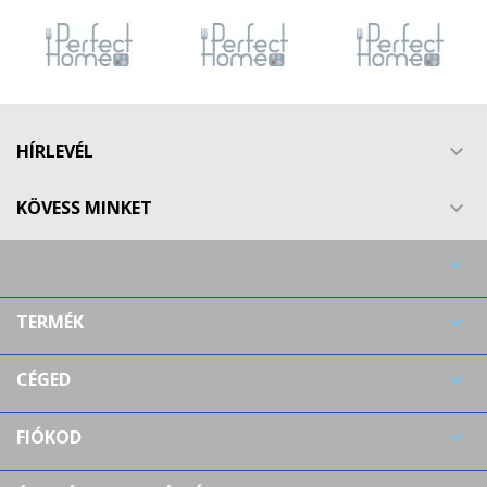
HÍRLEVÉL

KÖVESS MINKET


TERMÉK

CÉGED

FIÓKOD
