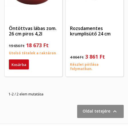
Öntöttvas lábas zom.
Rozsdamentes
26 cm piros 4,2l
krumplisütő 24 cm
×
×
Kívánságlista létrehozása
18 673 Ft
19 656 Ft
×
Bejelentkezés
((modalTitle))
Utolsó tételek a raktáron
3 861 Ft
4 064 Ft
×
My wishlists
Kívánságlista neve
Be kell jelentkezned a termékek kívánságlistába történő
Kosárba
Készlet pótlása
((confirmMessage))
mentéséhez.
folymatban.
Create new list
add_circle_outline
((cancelText))
((modalDeleteText))
Mégsem
Bejelentkezés
Mégsem
Kívánságlista létrehozása
1-2 / 2 elem mutatása

Oldal tetejére