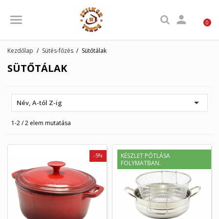

0
Kezdőlap
Sütés-főzés
Sütőtálak
SÜTŐTÁLAK

Név, A-tól Z-ig
1-2 / 2 elem mutatása
-5%
KÉSZLET PÓTLÁSA
-5%
FOLYMATBAN.