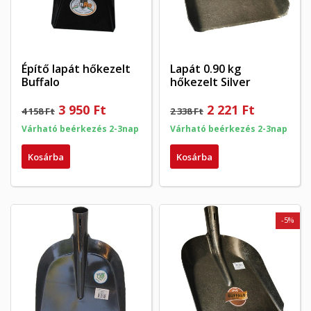
Építő lapát hőkezelt
Lapát 0.90 kg
Buffalo
hőkezelt Silver
3 950 Ft
2 221 Ft
4 158 Ft
2 338 Ft
Várható beérkezés 2-3nap
Várható beérkezés 2-3nap
Kosárba
Kosárba
-5%