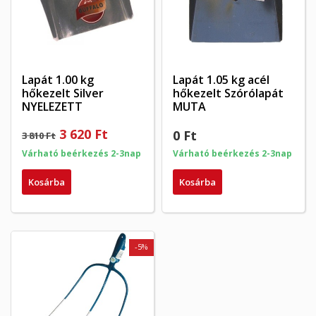
mentéséhez.
Create new list
add_circle_outline
((cancelText))
((modalDeleteText))
Mégsem
Bejelentkezés
Mégsem
Kívánságlista létrehozása
Lapát 1.00 kg
Lapát 1.05 kg acél
hőkezelt Silver
hőkezelt Szórólapát
NYELEZETT
MUTA
3 620 Ft
0 Ft
3 810 Ft
Várható beérkezés 2-3nap
Várható beérkezés 2-3nap
Kosárba
Kosárba
-5%