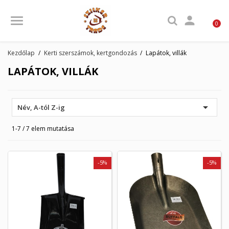

0
Kezdőlap
Kerti szerszámok, kertgondozás
Lapátok, villák
LAPÁTOK, VILLÁK

Név, A-tól Z-ig
1-7 / 7 elem mutatása
-5%
-5%