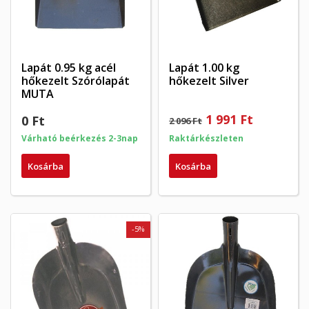
Lapát 0.95 kg acél
Lapát 1.00 kg
hőkezelt Szórólapát
hőkezelt Silver
MUTA
1 991 Ft
0 Ft
2 096 Ft
Várható beérkezés 2-3nap
Raktárkészleten
Kosárba
Kosárba
-5%
×
×
Kívánságlista létrehozása
×
Bejelentkezés
((modalTitle))
×
My wishlists
Kívánságlista neve
Be kell jelentkezned a termékek kívánságlistába történő
((confirmMessage))