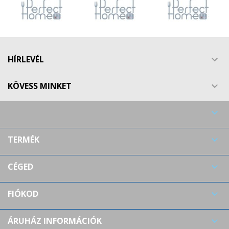
HÍRLEVÉL

KÖVESS MINKET


TERMÉK

CÉGED

FIÓKOD

ÁRUHÁZ INFORMÁCIÓK
