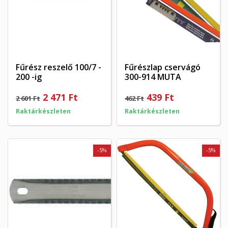
Fűrész reszelő 100/7 -
Fűrészlap cservágó
200 -ig
300-914 MUTA
2 471 Ft
439 Ft
2 601 Ft
462 Ft
Raktárkészleten
Raktárkészleten
-5%
-5%