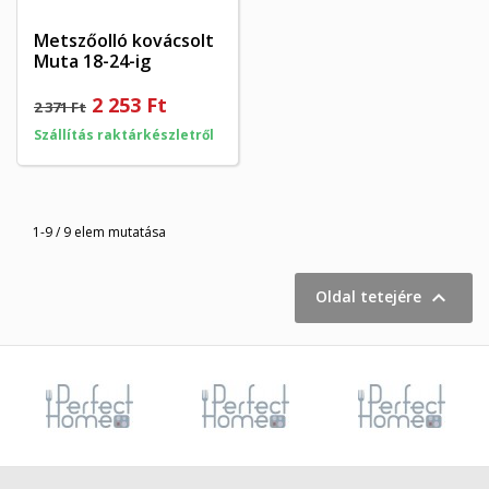
Metszőolló kovácsolt
Muta 18-24-ig
2 253 Ft
2 371 Ft
Szállítás raktárkészletről
1-9 / 9 elem mutatása

Oldal tetejére