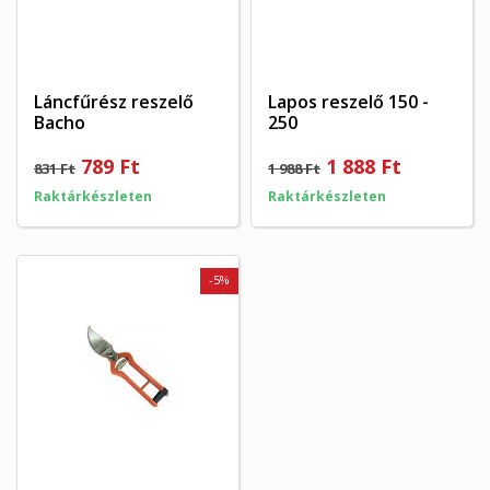
Láncfűrész reszelő
Lapos reszelő 150 -
Bacho
250
789 Ft
1 888 Ft
831 Ft
1 988 Ft
Raktárkészleten
Raktárkészleten
-5%