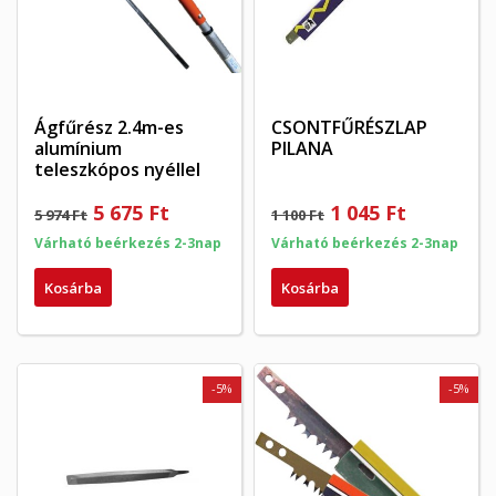
Ágfűrész 2.4m-es
CSONTFŰRÉSZLAP
alumínium
PILANA
teleszkópos nyéllel
5 675 Ft
1 045 Ft
5 974 Ft
1 100 Ft
Várható beérkezés 2-3nap
Várható beérkezés 2-3nap
Kosárba
Kosárba
-5%
-5%