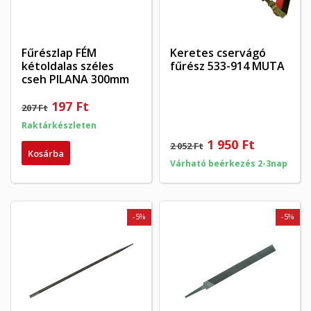
Fűrészlap FÉM
Keretes cservágó
×
kétoldalas széles
fűrész 533-914 MUTA
×
Kívánságlista létrehozása
×
Bejelentkezés
cseh PILANA 300mm
((modalTitle))
×
197 Ft
207 Ft
My wishlists
Kívánságlista neve
Be kell jelentkezned a termékek kívánságlistába történő
((confirmMessage))
mentéséhez.
Raktárkészleten
1 950 Ft
2 052 Ft
Create new list
add_circle_outline
Kosárba
Várható beérkezés 2-3nap
((cancelText))
((modalDeleteText))
Mégsem
Bejelentkezés
Mégsem
Kívánságlista létrehozása
-5%
-5%