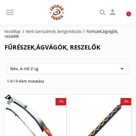

0
Kezdőlap
Kerti szerszámok, kertgondozás
Fűrészek,ágvágók,
reszelők
FŰRÉSZEK,ÁGVÁGÓK, RESZELŐK

Név, A-tól Z-ig
1-9 / 9 elem mutatása
-5%
-5%