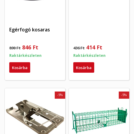
Egérfogó kosaras
846 Ft
414 Ft
890 Ft
436 Ft
Raktárkészleten
Raktárkészleten
Kosárba
Kosárba
-5%
-5%