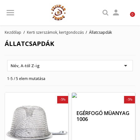

0
Kezdőlap
Kerti szerszámok, kertgondozás
Állatcsapdák
ÁLLATCSAPDÁK

Név, A-tól Z-ig
1-5 / 5 elem mutatása
-5%
-5%
EGÉRFOGÓ MÜANYAG
1006