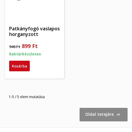
Patkányfogó vaslapos
horganyzott
899 Ft
946 Ft
Raktárkészleten
Kosárba
1-5 / 5 elem mutatása

Oldal tetejére