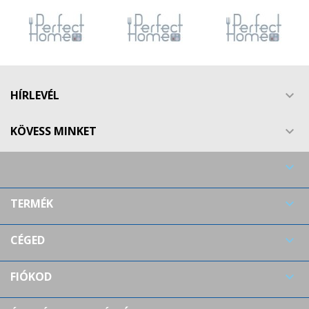
HÍRLEVÉL

KÖVESS MINKET


TERMÉK

CÉGED

FIÓKOD
