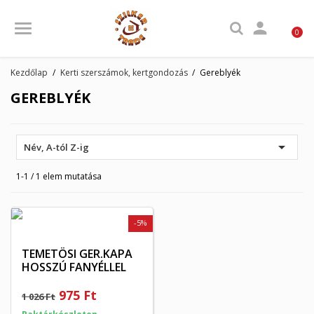

0
Kezdőlap
Kerti szerszámok, kertgondozás
Gereblyék
GEREBLYÉK

Név, A-tól Z-ig
1-1 / 1 elem mutatása
-5%
TEMETÖSI GER.KAPA
HOSSZÚ FANYÉLLEL
975 Ft
1 026 Ft