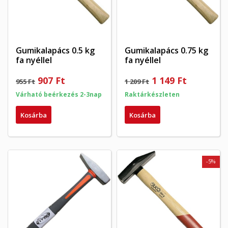
Gumikalapács 0.5 kg
Gumikalapács 0.75 kg
fa nyéllel
fa nyéllel
907 Ft
1 149 Ft
955 Ft
1 209 Ft
Várható beérkezés 2-3nap
Raktárkészleten
Kosárba
Kosárba
-5%