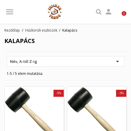

0
Kezdőlap
Házkörüli eszközök
Kalapács
KALAPÁCS

Név, A-tól Z-ig
1-5 / 5 elem mutatása
-5%
-5%