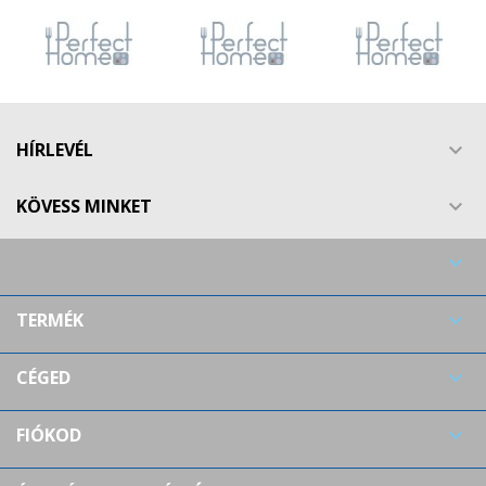
HÍRLEVÉL

KÖVESS MINKET


TERMÉK

CÉGED

FIÓKOD
