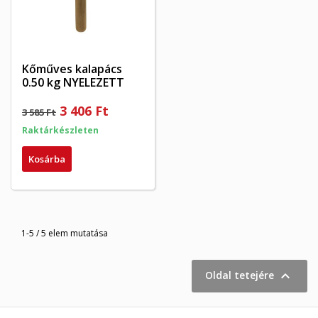
Kőműves kalapács
0.50 kg NYELEZETT
3 406 Ft
3 585 Ft
Raktárkészleten
Kosárba
1-5 / 5 elem mutatása

Oldal tetejére