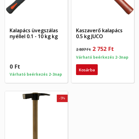
Kalapács üvegszálas
Kaszaverő kalapács
nyéllel 0.1 - 10 kg kg
0.5 kg JUCO
×
×
2 752 Ft
Kívánságlista létrehozása
2 897 Ft
×
Bejelentkezés
((modalTitle))
Várható beérkezés 2-3nap
×
0 Ft
My wishlists
Kívánságlista neve
Be kell jelentkezned a termékek kívánságlistába történő
Kosárba
((confirmMessage))
mentéséhez.
Várható beérkezés 2-3nap
Create new list
add_circle_outline
((cancelText))
((modalDeleteText))
Mégsem
Bejelentkezés
-5%
Mégsem
Kívánságlista létrehozása