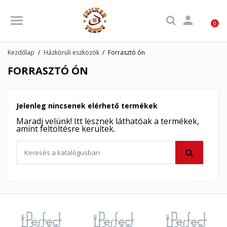

0
Kezdőlap
Házkörüli eszközök
Forrasztó ón
FORRASZTÓ ÓN
Jelenleg nincsenek elérhető termékek
Maradj velünk! Itt lesznek láthatóak a termékek,
amint feltöltésre kerültek.
×
×
Kívánságlista létrehozása
×
Bejelentkezés
((modalTitle))
×
My wishlists
Kívánságlista neve
Be kell jelentkezned a termékek kívánságlistába történő
((confirmMessage))
mentéséhez.