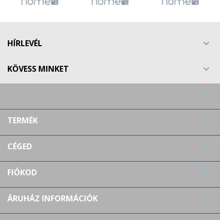
Create new list
add_circle_outline
((cancelText))
((modalDeleteText))
Mégsem
Bejelentkezés
Mégsem
Kívánságlista létrehozása
HÍRLEVÉL

KÖVESS MINKET


TERMÉK

CÉGED

FIÓKOD

ÁRUHÁZ INFORMÁCIÓK
