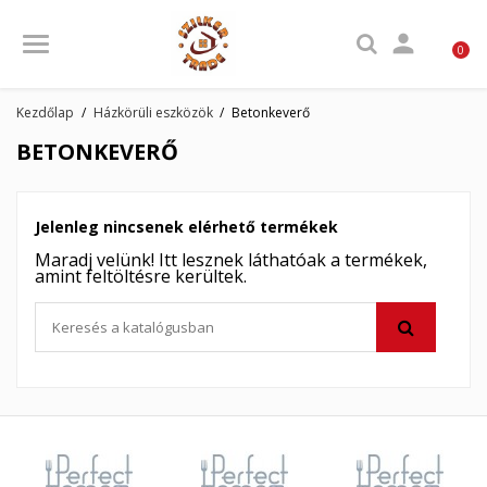

0
Kezdőlap
Házkörüli eszközök
Betonkeverő
BETONKEVERŐ
Jelenleg nincsenek elérhető termékek
Maradj velünk! Itt lesznek láthatóak a termékek,
amint feltöltésre kerültek.
×
×
Kívánságlista létrehozása
×
Bejelentkezés
((modalTitle))
×
My wishlists
Kívánságlista neve
Be kell jelentkezned a termékek kívánságlistába történő
((confirmMessage))
mentéséhez.