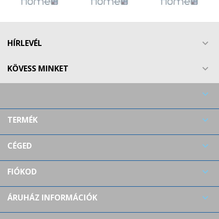
Create new list
add_circle_outline
((cancelText))
((modalDeleteText))
Mégsem
Bejelentkezés
Mégsem
Kívánságlista létrehozása
HÍRLEVÉL

KÖVESS MINKET


TERMÉK

CÉGED

FIÓKOD

ÁRUHÁZ INFORMÁCIÓK
