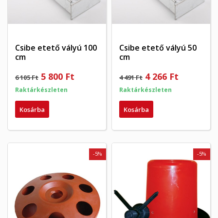
Csibe etető vályú 100
Csibe etető vályú 50
cm
cm
5 800 Ft
4 266 Ft
6 105 Ft
4 491 Ft
Raktárkészleten
Raktárkészleten
Kosárba
Kosárba
-5%
-5%