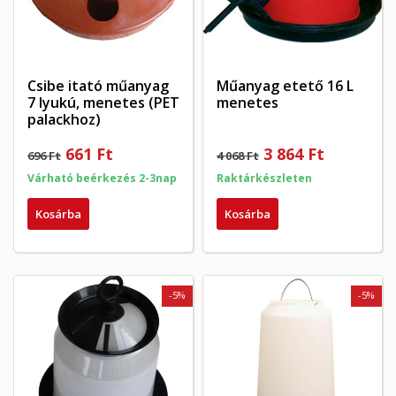
Csibe itató műanyag
Műanyag etető 16 L
7 lyukú, menetes (PET
menetes
palackhoz)
×
×
Kívánságlista létrehozása
×
Bejelentkezés
661 Ft
3 864 Ft
696 Ft
4 068 Ft
((modalTitle))
Várható beérkezés 2-3nap
Raktárkészleten
×
My wishlists
Kívánságlista neve
Be kell jelentkezned a termékek kívánságlistába történő
((confirmMessage))
Kosárba
Kosárba
mentéséhez.
Create new list
add_circle_outline
((cancelText))
((modalDeleteText))
Mégsem
Bejelentkezés
Mégsem
Kívánságlista létrehozása
-5%
-5%