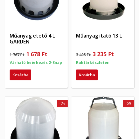
Műanyag etető 4 L
Műanyag itató 13 L
GARDEN
1 678 Ft
3 235 Ft
1 767 Ft
3 405 Ft
Várható beérkezés 2-3nap
Raktárkészleten
Kosárba
Kosárba
-5%
-5%