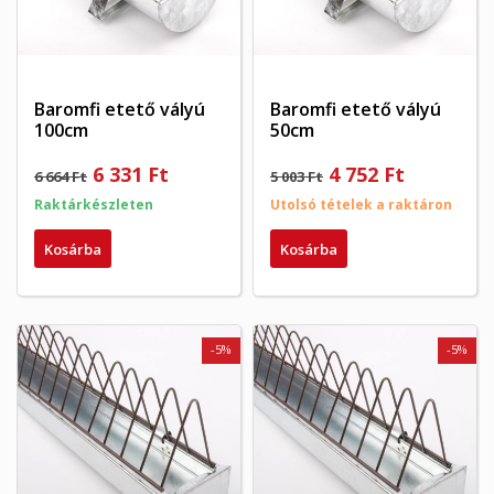
Baromfi etető vályú
Baromfi etető vályú
100cm
50cm
6 331 Ft
4 752 Ft
6 664 Ft
5 003 Ft
Raktárkészleten
Utolsó tételek a raktáron
Kosárba
Kosárba
-5%
-5%