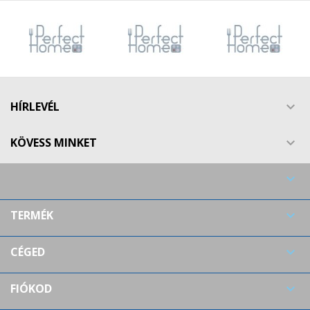
HÍRLEVÉL

KÖVESS MINKET


TERMÉK

CÉGED

FIÓKOD
