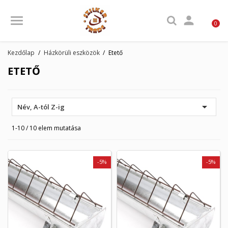

0
Kezdőlap
Házkörüli eszközök
Etető
ETETŐ

Név, A-tól Z-ig
1-10 / 10 elem mutatása
-5%
-5%