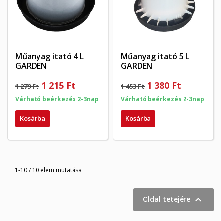
Műanyag itató 4 L
Műanyag itató 5 L
GARDEN
GARDEN
1 215 Ft
1 380 Ft
1 279 Ft
1 453 Ft
Várható beérkezés 2-3nap
Várható beérkezés 2-3nap
Kosárba
Kosárba
1-10 / 10 elem mutatása

Oldal tetejére