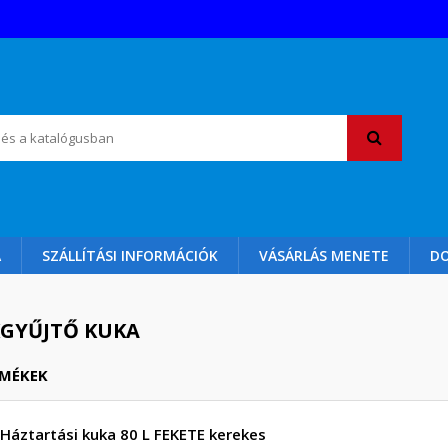
A
SZÁLLÍTÁSI INFORMÁCIÓK
VÁSÁRLÁS MENETE
D
GYŰJTŐ KUKA
RMÉKEK
Háztartási kuka 80 L FEKETE kerekes