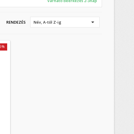
Várható beérkezés 2-3nap

RENDEZÉS
Név, A-tól Z-ig
-5%