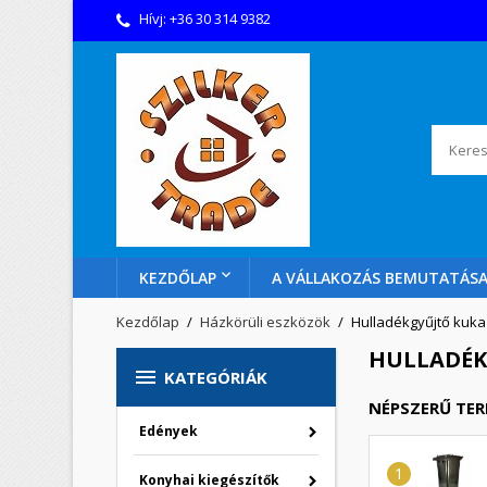
Hívj:
+36 30 314 9382
KEZDŐLAP
A VÁLLAKOZÁS BEMUTATÁS
Kezdőlap
Házkörüli eszközök
Hulladékgyűjtő kuka
HULLADÉK

KATEGÓRIÁK
NÉPSZERŰ TE
Edények
Konyhai kiegészítők