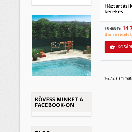
Háztartási 
kerekes
K
14 
15 483 Ft
(
B
Utolsó tételek
M
Kí
KOSÁR

((
Be
add_circle_outline
1-2 / 2 elem mut
KÖVESS MINKET A
FACEBOOK-ON