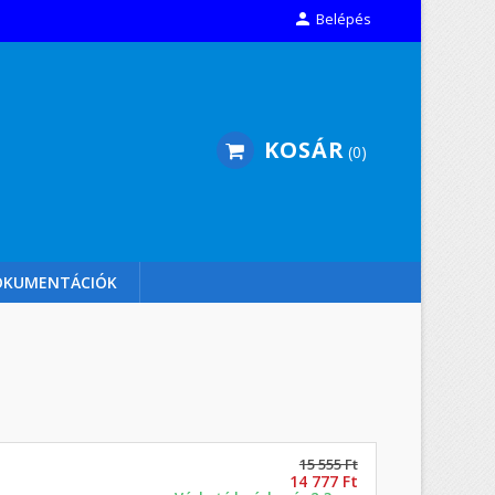

Belépés
KOSÁR
0
OKUMENTÁCIÓK
15 555 Ft
14 777 Ft