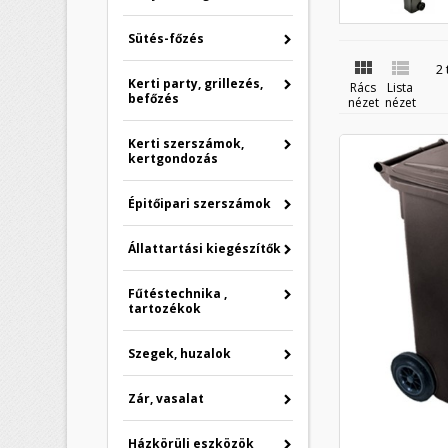
Sütés-főzés


2
Kerti party, grillezés,
Rács
Lista
befőzés
nézet
nézet
Kerti szerszámok,
kertgondozás
Épitőipari szerszámok
Állattartási kiegészítők
Fűtéstechnika ,
tartozékok
Szegek, huzalok
Zár, vasalat
Házkörüli eszközök