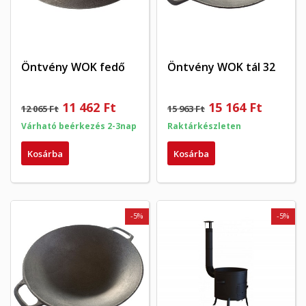
Öntvény WOK fedő
Öntvény WOK tál 32
11 462 Ft
15 164 Ft
12 065 Ft
15 963 Ft
Várható beérkezés 2-3nap
Raktárkészleten
Kosárba
Kosárba
-5%
-5%