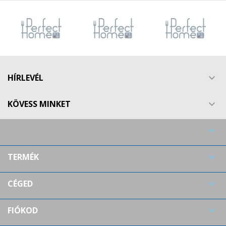
HÍRLEVÉL

KÖVESS MINKET


TERMÉK

CÉGED

FIÓKOD
