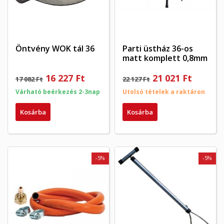
Öntvény WOK tál 36
Parti üstház 36-os
matt komplett 0,8mm
×
16 227 Ft
21 021 Ft
17 082 Ft
22 127 Ft
×
Kívánságlista létrehozása
×
Bejelentkezés
((modalTitle))
Várható beérkezés 2-3nap
Utolsó tételek a raktáron
×
My wishlists
Kosárba
Kosárba
Kívánságlista neve
Be kell jelentkezned a termékek kívánságlistába történő
((confirmMessage))
mentéséhez.
Create new list
add_circle_outline
((cancelText))
((modalDeleteText))
-5%
-5%
Mégsem
Bejelentkezés
Mégsem
Kívánságlista létrehozása