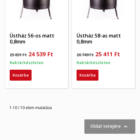
Üstház 56-os matt
Üstház 58-as matt
0,8mm
0,8mm
24 539 Ft
25 411 Ft
25 831 Ft
26 749 Ft
Raktárkészleten
Raktárkészleten
Kosárba
Kosárba
1-10 / 10 elem mutatása

Oldal tetejére