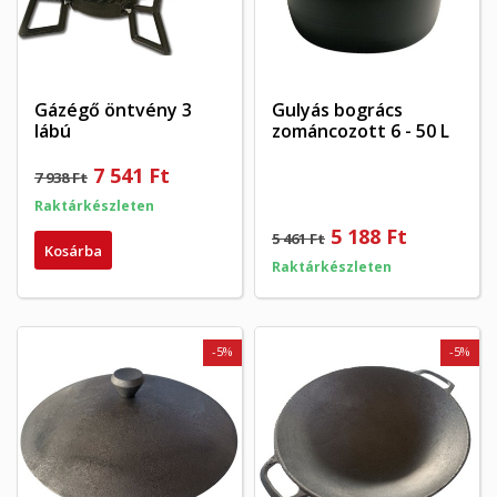
Gázégő öntvény 3
Gulyás bogrács
lábú
zománcozott 6 - 50 L
7 541 Ft
7 938 Ft
Raktárkészleten
5 188 Ft
5 461 Ft
Kosárba
Raktárkészleten
-5%
-5%