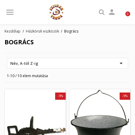

0
Kezdőlap
Házkörüli eszközök
Bogrács
BOGRÁCS

Név, A-tól Z-ig
1-10 / 10 elem mutatása
-5%
-5%