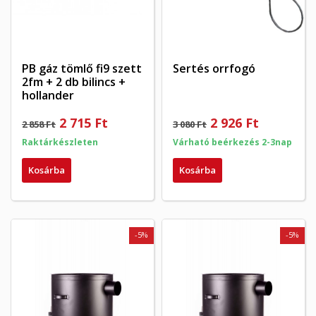
PB gáz tömlő fi9 szett
Sertés orrfogó
2fm + 2 db bilincs +
hollander
2 715 Ft
2 926 Ft
2 858 Ft
3 080 Ft
Raktárkészleten
Várható beérkezés 2-3nap
Kosárba
Kosárba
-5%
-5%