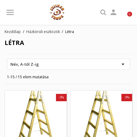

0
Kezdőlap
Házkörüli eszközök
Létra
LÉTRA

Név, A-tól Z-ig
1-15 / 15 elem mutatása
-5%
-5%