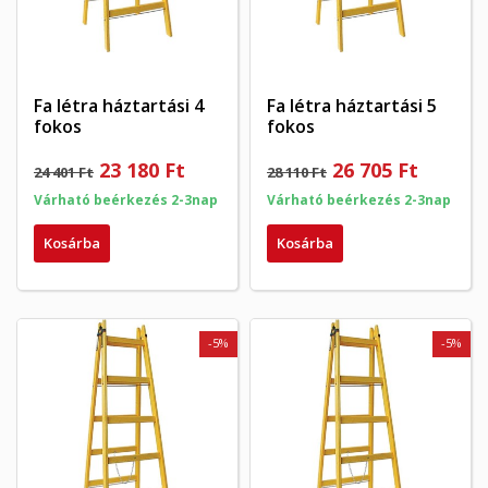
Fa létra háztartási 4
Fa létra háztartási 5
fokos
fokos
23 180 Ft
26 705 Ft
24 401 Ft
28 110 Ft
Várható beérkezés 2-3nap
Várható beérkezés 2-3nap
Kosárba
Kosárba
-5%
-5%
×
×
Kívánságlista létrehozása
×
Bejelentkezés
((modalTitle))
×
My wishlists
Kívánságlista neve
Be kell jelentkezned a termékek kívánságlistába történő