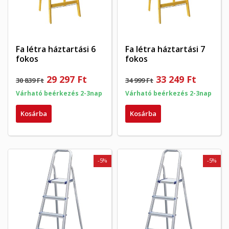
((confirmMessage))
mentéséhez.
Create new list
add_circle_outline
((cancelText))
((modalDeleteText))
Mégsem
Bejelentkezés
Mégsem
Kívánságlista létrehozása
Fa létra háztartási 6
Fa létra háztartási 7
fokos
fokos
29 297 Ft
33 249 Ft
30 839 Ft
34 999 Ft
Várható beérkezés 2-3nap
Várható beérkezés 2-3nap
Kosárba
Kosárba
-5%
-5%