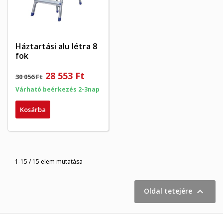
Háztartási alu létra 8
fok
28 553 Ft
30 056 Ft
Várható beérkezés 2-3nap
Kosárba
1-15 / 15 elem mutatása

Oldal tetejére