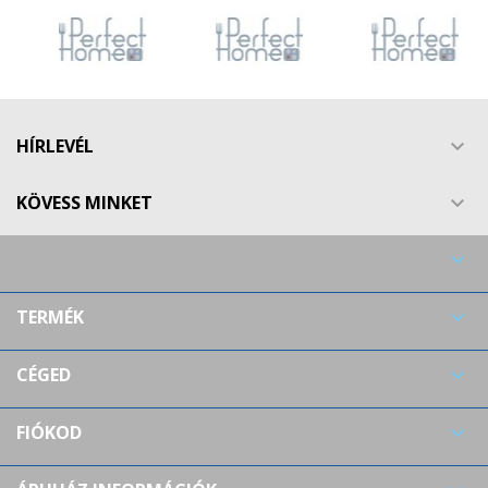
HÍRLEVÉL

KÖVESS MINKET


TERMÉK

CÉGED

FIÓKOD
