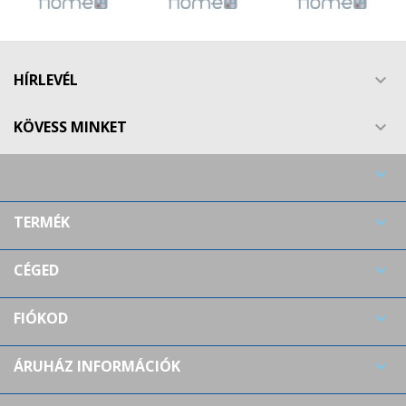
Create new list
add_circle_outline
((cancelText))
((modalDeleteText))
Mégsem
Bejelentkezés
Mégsem
Kívánságlista létrehozása
HÍRLEVÉL

KÖVESS MINKET


TERMÉK

CÉGED

FIÓKOD

ÁRUHÁZ INFORMÁCIÓK
