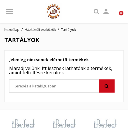

0
Kezdőlap
Házkörüli eszközök
Tartályok
TARTÁLYOK
Jelenleg nincsenek elérhető termékek
Maradj velünk! Itt lesznek láthatóak a termékek,
amint feltöltésre kerültek.
×
×
Kívánságlista létrehozása
×
Bejelentkezés
((modalTitle))
×
My wishlists
Kívánságlista neve
Be kell jelentkezned a termékek kívánságlistába történő
((confirmMessage))
mentéséhez.