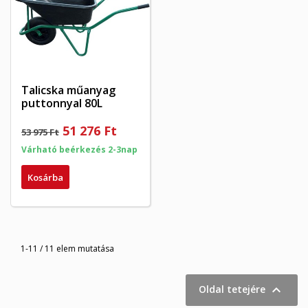
Talicska műanyag
puttonnyal 80L
51 276 Ft
53 975 Ft
Várható beérkezés 2-3nap
Kosárba
1-11 / 11 elem mutatása

Oldal tetejére