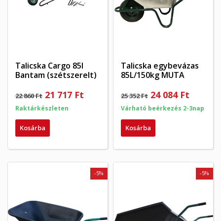
×
My wishlists
Kívánságlista neve
Be kell jelentkezned a termékek kívánságlistába történő
((confirmMessage))
mentéséhez.
Create new list
add_circle_outline
((cancelText))
((modalDeleteText))
Mégsem
Bejelentkezés
Mégsem
Kívánságlista létrehozása
Talicska Cargo 85l
Talicska egybevázas
Bantam (szétszerelt)
85L/150kg MUTA
21 717 Ft
24 084 Ft
22 860 Ft
25 352 Ft
Raktárkészleten
Várható beérkezés 2-3nap
Kosárba
Kosárba
-5%
-5%