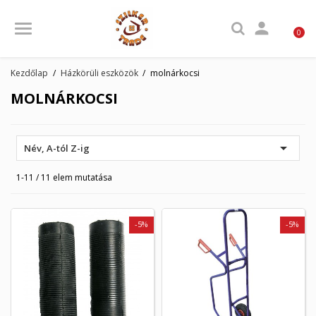

0
Kezdőlap
Házkörüli eszközök
molnárkocsi
MOLNÁRKOCSI

Név, A-tól Z-ig
1-11 / 11 elem mutatása
-5%
-5%