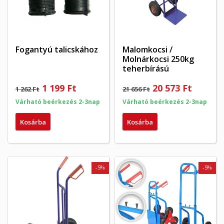
Fogantyú talicskához
Malomkocsi /
Molnárkocsi 250kg
teherbírású
1 199 Ft
20 573 Ft
1 262 Ft
21 656 Ft
Várható beérkezés 2-3nap
Várható beérkezés 2-3nap
Kosárba
Kosárba
-5%
-5%