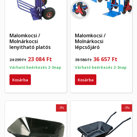
Malomkocsi /
Malomkocsi /
Molnárkocsi
Molnárkocsi
lenyitható platós
lépcsőjáró
23 084 Ft
36 657 Ft
24 299 Ft
38 586 Ft
Várható beérkezés 2-3nap
Várható beérkezés 2-3nap
Kosárba
Kosárba
-5%
-5%