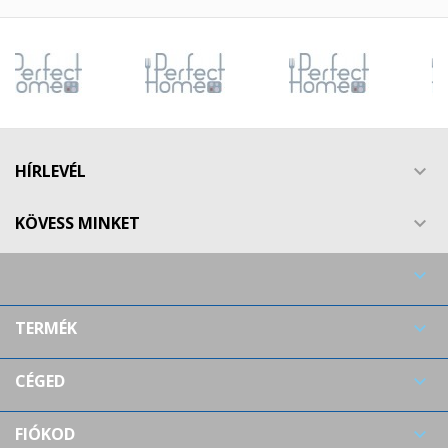
HÍRLEVÉL

KÖVESS MINKET


TERMÉK

CÉGED

FIÓKOD
