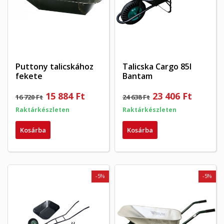
Puttony talicskához
Talicska Cargo 85l
fekete
Bantam
15 884 Ft
23 406 Ft
16 720 Ft
24 638 Ft
Raktárkészleten
Raktárkészleten
Kosárba
Kosárba
-5%
-5%
×
×
Kívánságlista létrehozása
×
Bejelentkezés
((modalTitle))