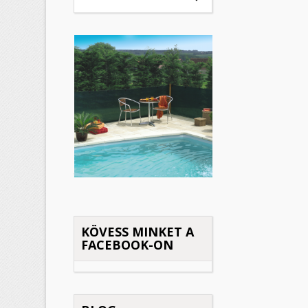
K
(
B
M
Kí
((
Be
add_circle_outline
KÖVESS MINKET A
FACEBOOK-ON