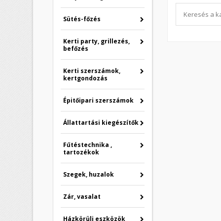
Sütés-főzés
Kerti party, grillezés,
befőzés
Kerti szerszámok,
kertgondozás
Épitőipari szerszámok
Állattartási kiegészítők
Fűtéstechnika ,
tartozékok
Szegek, huzalok
Zár, vasalat
Házkörüli eszközök