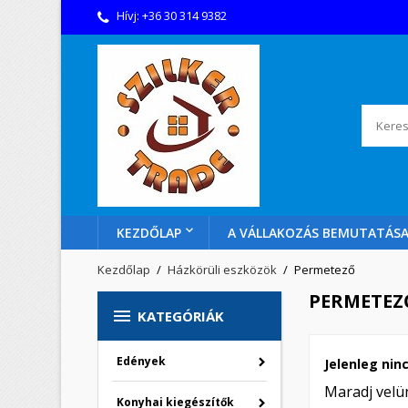
Hívj:
+36 30 314 9382
KEZDŐLAP
A VÁLLAKOZÁS BEMUTATÁS
Kezdőlap
Házkörüli eszközök
Permetező
PERMETEZ

KATEGÓRIÁK
Edények
Jelenleg ni
Maradj velün
Konyhai kiegészítők