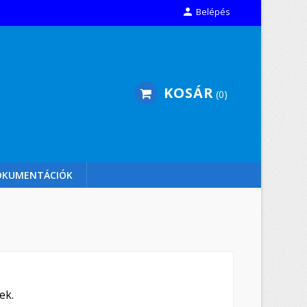

Belépés
KOSÁR
0
OKUMENTÁCIÓK
ek.