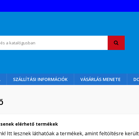
A
SZÁLLÍTÁSI INFORMÁCIÓK
VÁSÁRLÁS MENETE
D
Ő
ncsenek elérhető termékek
k! Itt lesznek láthatóak a termékek, amint feltöltésre került