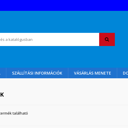
A
SZÁLLÍTÁSI INFORMÁCIÓK
VÁSÁRLÁS MENETE
D
ÉK
 termék található