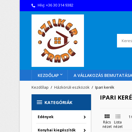
Hívj:
+36 30 314 9382
KEZDŐLAP
A VÁLLAKOZÁS BEMUTATÁS
Kezdőlap
Házkörüli eszközök
Ipari kerék
IPARI KER

KATEGÓRIÁK


1
Edények
Rács
Lista
nézet
nézet
Konyhai kiegészítők