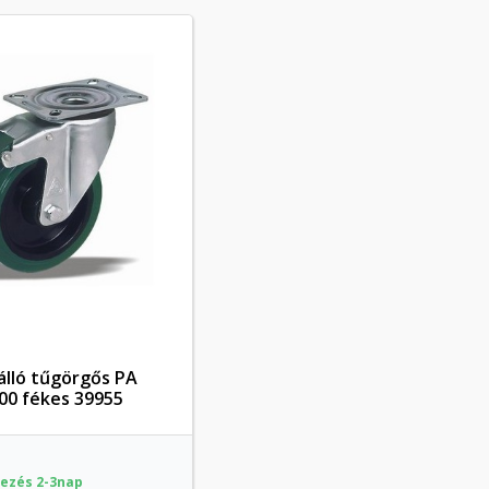
lló tűgörgős PA
Előnézet
100 fékes 39955
ezés 2-3nap