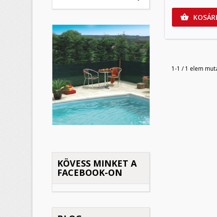
KOSÁR

K
(
B
1-1 / 1 elem mut
M
Kí
((
Be
add_circle_outline
KÖVESS MINKET A
FACEBOOK-ON