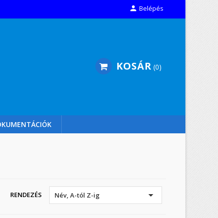

Belépés
KOSÁR
0
OKUMENTÁCIÓK

RENDEZÉS
Név, A-tól Z-ig