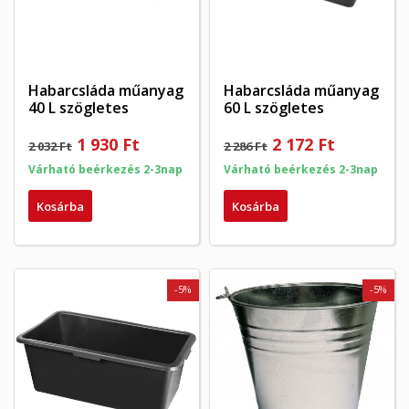
Habarcsláda műanyag
Habarcsláda műanyag
40 L szögletes
60 L szögletes
1 930 Ft
2 172 Ft
2 032 Ft
2 286 Ft
Várható beérkezés 2-3nap
Várható beérkezés 2-3nap
Kosárba
Kosárba
-5%
-5%