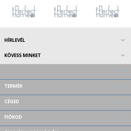
HÍRLEVÉL

KÖVESS MINKET


TERMÉK

CÉGED

FIÓKOD
