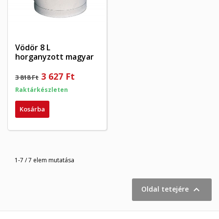
Vödör 8 L
horganyzott magyar
3 627 Ft
3 818 Ft
Raktárkészleten
Kosárba
1-7 / 7 elem mutatása

Oldal tetejére