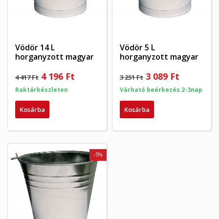
((confirmMessage))
mentéséhez.
Create new list
add_circle_outline
((cancelText))
((modalDeleteText))
Mégsem
Bejelentkezés
Mégsem
Kívánságlista létrehozása
Vödör 14 L
Vödör 5 L
horganyzott magyar
horganyzott magyar
4 196 Ft
3 089 Ft
4 417 Ft
3 251 Ft
Raktárkészleten
Várható beérkezés 2-3nap
Kosárba
Kosárba
-5%