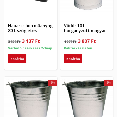
Habarcsláda műanyag
Vödör 10 L
80 L szögletes
horganyzott magyar
3 137 Ft
3 807 Ft
3 302 Ft
4 007 Ft
Várható beérkezés 2-3nap
Raktárkészleten
Kosárba
Kosárba
-5%
-5%
×
×
Kívánságlista létrehozása
×
Bejelentkezés
((modalTitle))
×
My wishlists
Kívánságlista neve
Be kell jelentkezned a termékek kívánságlistába történő