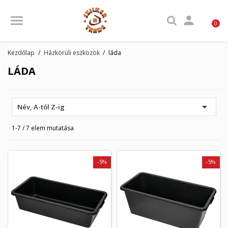

0
Kezdőlap
Házkörüli eszközök
láda
LÁDA

Név, A-tól Z-ig
1-7 / 7 elem mutatása
-5%
-5%