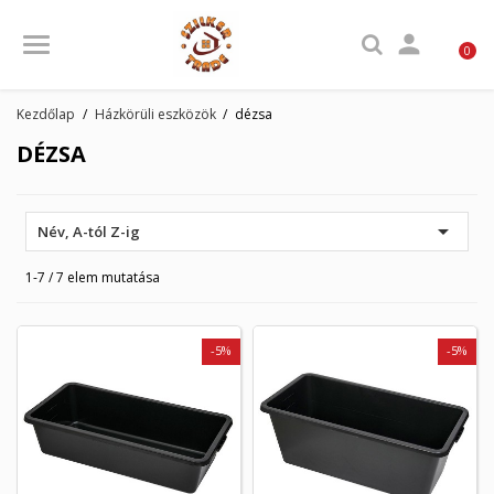

0
Kezdőlap
Házkörüli eszközök
dézsa
DÉZSA

Név, A-tól Z-ig
1-7 / 7 elem mutatása
-5%
-5%