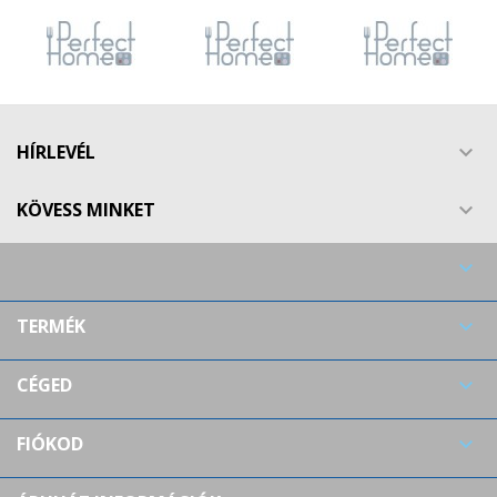
HÍRLEVÉL

KÖVESS MINKET


TERMÉK

CÉGED

FIÓKOD
