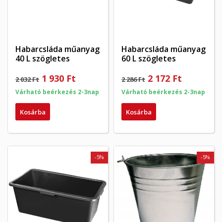
Habarcsláda műanyag
Habarcsláda műanyag
40 L szögletes
60 L szögletes
1 930 Ft
2 172 Ft
2 032 Ft
2 286 Ft
Várható beérkezés 2-3nap
Várható beérkezés 2-3nap
Kosárba
Kosárba
-5%
-5%