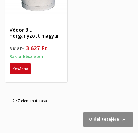
Vödör 8 L
horganyzott magyar
3 627 Ft
3 818 Ft
Raktárkészleten
Kosárba
1-7 / 7 elem mutatása

Oldal tetejére