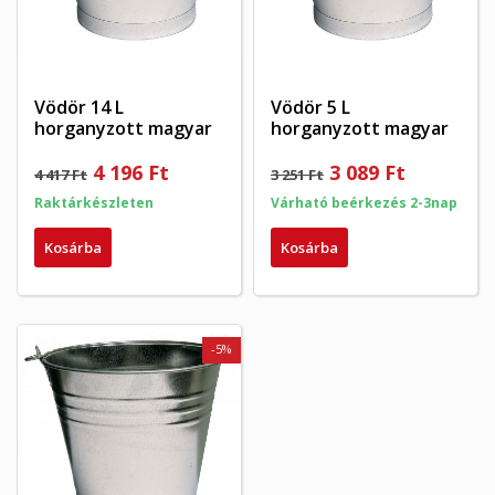
((confirmMessage))
mentéséhez.
Create new list
add_circle_outline
((cancelText))
((modalDeleteText))
Mégsem
Bejelentkezés
Mégsem
Kívánságlista létrehozása
Vödör 14 L
Vödör 5 L
horganyzott magyar
horganyzott magyar
4 196 Ft
3 089 Ft
4 417 Ft
3 251 Ft
Raktárkészleten
Várható beérkezés 2-3nap
Kosárba
Kosárba
-5%