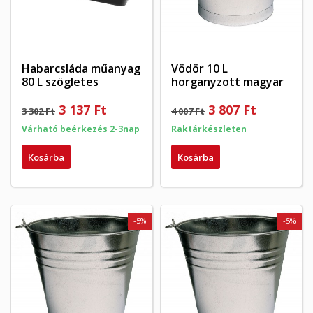
Habarcsláda műanyag
Vödör 10 L
80 L szögletes
horganyzott magyar
3 137 Ft
3 807 Ft
3 302 Ft
4 007 Ft
Várható beérkezés 2-3nap
Raktárkészleten
Kosárba
Kosárba
-5%
-5%
×
×
Kívánságlista létrehozása
×
Bejelentkezés
((modalTitle))
×
My wishlists
Kívánságlista neve
Be kell jelentkezned a termékek kívánságlistába történő