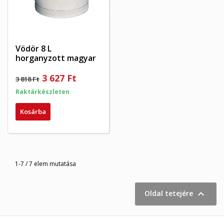
Vödör 8 L
horganyzott magyar
3 627 Ft
3 818 Ft
Raktárkészleten
Kosárba
1-7 / 7 elem mutatása

Oldal tetejére