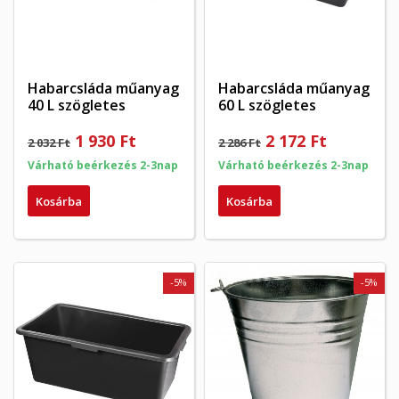
Habarcsláda műanyag
Habarcsláda műanyag
40 L szögletes
60 L szögletes
1 930 Ft
2 172 Ft
2 032 Ft
2 286 Ft
Várható beérkezés 2-3nap
Várható beérkezés 2-3nap
Kosárba
Kosárba
-5%
-5%