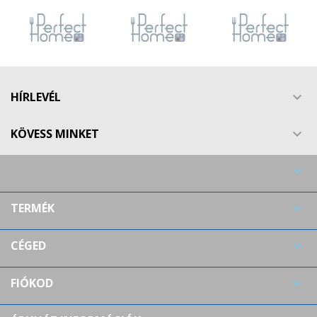
HÍRLEVÉL

KÖVESS MINKET


TERMÉK

CÉGED

FIÓKOD
