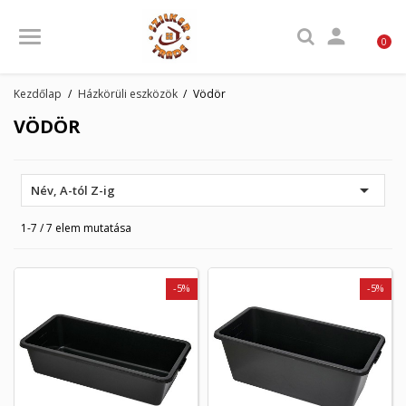

0
Kezdőlap
Házkörüli eszközök
Vödör
VÖDÖR

Név, A-tól Z-ig
1-7 / 7 elem mutatása
-5%
-5%