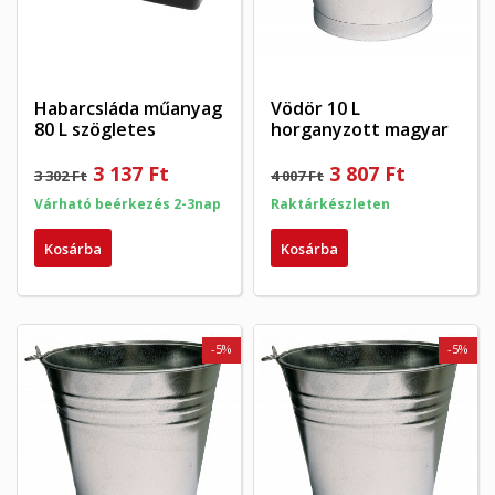
Habarcsláda műanyag
Vödör 10 L
80 L szögletes
horganyzott magyar
3 137 Ft
3 807 Ft
3 302 Ft
4 007 Ft
Várható beérkezés 2-3nap
Raktárkészleten
Kosárba
Kosárba
-5%
-5%
×
×
Kívánságlista létrehozása
×
Bejelentkezés
((modalTitle))
×
My wishlists
Kívánságlista neve
Be kell jelentkezned a termékek kívánságlistába történő