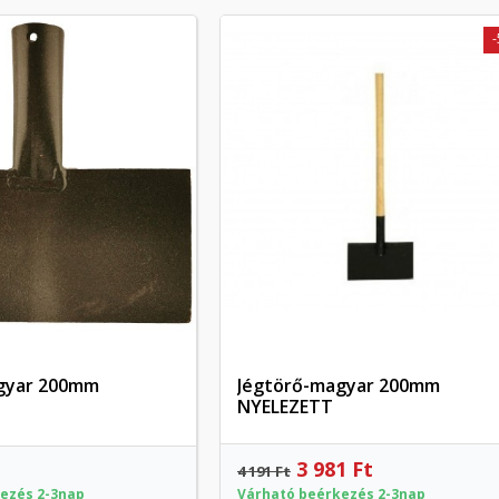
gyar 200mm
Jégtörő-magyar 200mm
Előnézet
Előnézet
NYELEZETT
3 981 Ft
4 191 Ft
ezés 2-3nap
Várható beérkezés 2-3nap