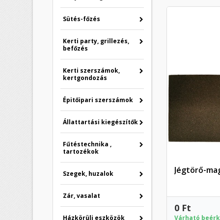
Sütés-főzés
Kerti party, grillezés,
befőzés
Kerti szerszámok,
kertgondozás
Épitőipari szerszámok
Állattartási kiegészítők
Fűtéstechnika ,
tartozékok
Jégtörő-ma
Szegek, huzalok
Zár, vasalat
0 Ft
Házkörüli eszközök
Várható beérk