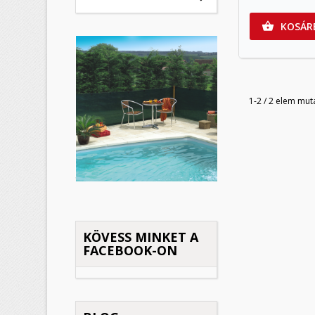
KOSÁR

K
(
B
1-2 / 2 elem mut
M
Kí
((
Be
add_circle_outline
KÖVESS MINKET A
FACEBOOK-ON