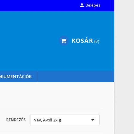

Belépés
KOSÁR
0
OKUMENTÁCIÓK

RENDEZÉS
Név, A-tól Z-ig