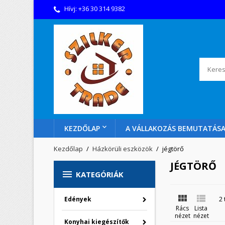
Hívj:
+36 30 314 9382
KEZDŐLAP
A VÁLLAKOZÁS BEMUTATÁS
Kezdőlap
Házkörüli eszközök
jégtörő
JÉGTÖRŐ

KATEGÓRIÁK


2
Edények
Rács
Lista
nézet
nézet
Konyhai kiegészítők