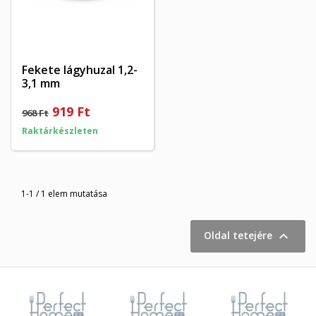
Fekete lágyhuzal 1,2-
3,1 mm
×
×
Kívánságlista létrehozása
×
Bejelentkezés
((modalTitle))
919 Ft
968 Ft
×
Raktárkészleten
My wishlists
Kívánságlista neve
Be kell jelentkezned a termékek kívánságlistába történő
((confirmMessage))
mentéséhez.
Create new list
add_circle_outline
((cancelText))
((modalDeleteText))
1-1 / 1 elem mutatása
Mégsem
Bejelentkezés
Mégsem
Kívánságlista létrehozása

Oldal tetejére