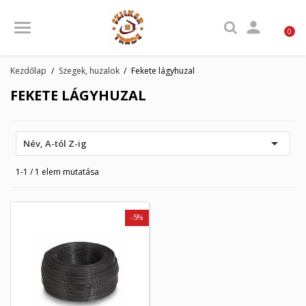

0
Kezdőlap
Szegek, huzalok
Fekete lágyhuzal
FEKETE LÁGYHUZAL

Név, A-tól Z-ig
1-1 / 1 elem mutatása
-5%