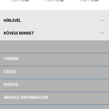
HÍRLEVÉL

KÖVESS MINKET


TERMÉK

CÉGED

FIÓKOD

ÁRUHÁZ INFORMÁCIÓK
