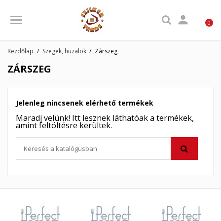

0
Kezdőlap
Szegek, huzalok
Zárszeg
ZÁRSZEG
Jelenleg nincsenek elérhető termékek
Maradj velünk! Itt lesznek láthatóak a termékek,
amint feltöltésre kerültek.
×
×
Kívánságlista létrehozása
×
Bejelentkezés
((modalTitle))
×
My wishlists
Kívánságlista neve
Be kell jelentkezned a termékek kívánságlistába történő
((confirmMessage))
mentéséhez.