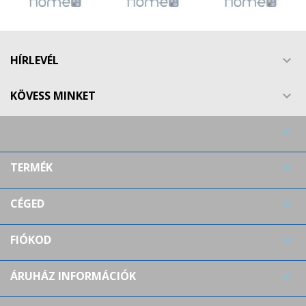
Create new list
add_circle_outline
((cancelText))
((modalDeleteText))
Mégsem
Bejelentkezés
Mégsem
Kívánságlista létrehozása
HÍRLEVÉL

KÖVESS MINKET


TERMÉK

CÉGED

FIÓKOD

ÁRUHÁZ INFORMÁCIÓK
