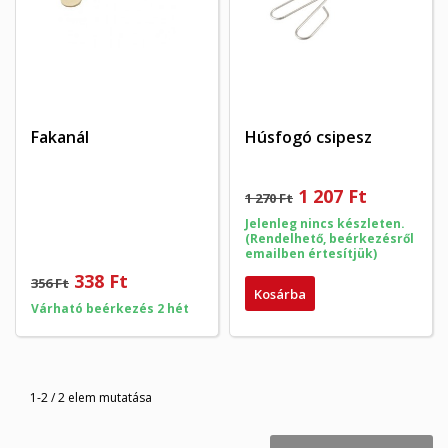
Fakanál
Húsfogó csipesz
×
×
Kívánságlista létrehozása
1 207 Ft
×
Bejelentkezés
1 270 Ft
((modalTitle))
Jelenleg nincs készleten.
×
(Rendelhető, beérkezésről
My wishlists
Kívánságlista neve
emailben értesítjük)
Be kell jelentkezned a termékek kívánságlistába történő
((confirmMessage))
mentéséhez.
338 Ft
356 Ft
Kosárba
Create new list
add_circle_outline
Várható beérkezés 2 hét
((cancelText))
((modalDeleteText))
Mégsem
Bejelentkezés
Mégsem
Kívánságlista létrehozása
1-2 / 2 elem mutatása