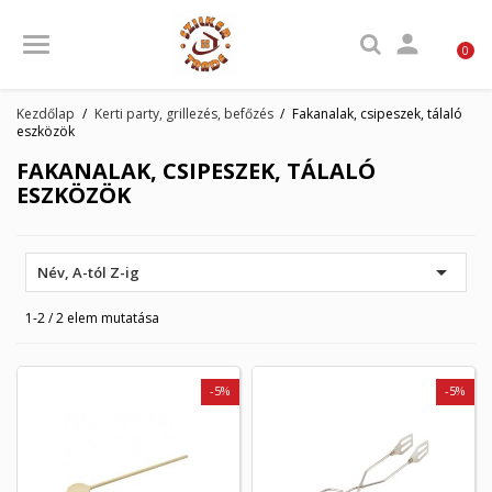

0
Kezdőlap
Kerti party, grillezés, befőzés
Fakanalak, csipeszek, tálaló
eszközök
FAKANALAK, CSIPESZEK, TÁLALÓ
ESZKÖZÖK

Név, A-tól Z-ig
1-2 / 2 elem mutatása
-5%
-5%