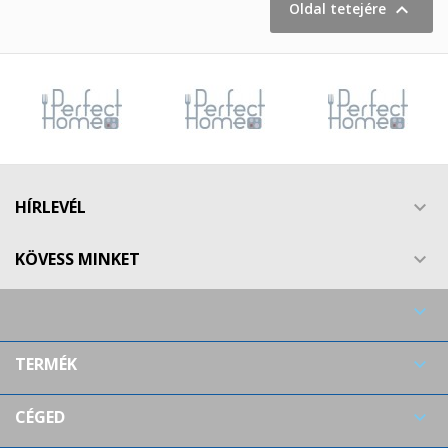

Oldal tetejére
HÍRLEVÉL

KÖVESS MINKET


TERMÉK

CÉGED
