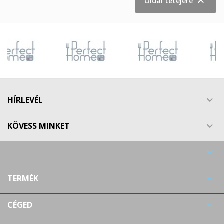

Oldal tetejére
HÍRLEVÉL

KÖVESS MINKET


TERMÉK

CÉGED
