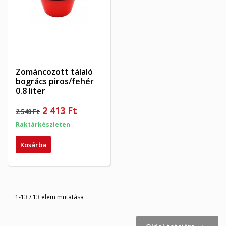
Zománcozott tálaló
bogrács piros/fehér
0.8 liter
2 413 Ft
2 540 Ft
Raktárkészleten
Kosárba
1-13 / 13 elem mutatása