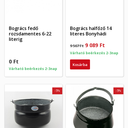
Bogrács fedő
Bogrács halfőző 14
rozsdamentes 6-22
literes Bonyhádi
literig
9 089 Ft
9 567 Ft
Várható beérkezés 2-3nap
0 Ft
Kosárba
Várható beérkezés 2-3nap
-5%
-5%