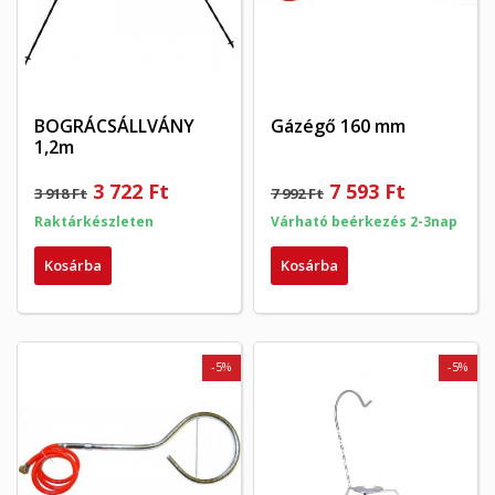
BOGRÁCSÁLLVÁNY
Gázégő 160 mm
1,2m
3 722 Ft
7 593 Ft
3 918 Ft
7 992 Ft
Raktárkészleten
Várható beérkezés 2-3nap
Kosárba
Kosárba
-5%
-5%