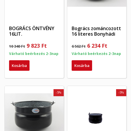
BOGRÁCS ÖNTVÉNY
Bogrács zománcozott
16LIT.
16 literes Bonyhádi
9 823 Ft
6 234 Ft
10 340 Ft
6 562 Ft
Várható beérkezés 2-3nap
Várható beérkezés 2-3nap
Kosárba
Kosárba
-5%
-5%