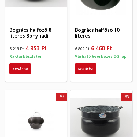
Bogrács halfőző 8
Bogrács halfőző 10
literes Bonyhádi
literes
4 953 Ft
6 460 Ft
5 213 Ft
6 800 Ft
Raktárkészleten
Várható beérkezés 2-3nap
Kosárba
Kosárba
-5%
-5%