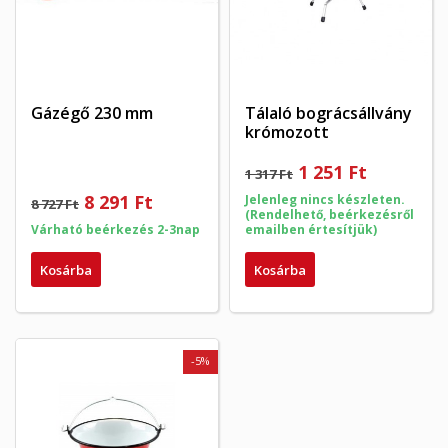
Gázégő 230 mm
Tálaló bográcsállvány
krómozott
1 251 Ft
1 317 Ft
8 291 Ft
Jelenleg nincs készleten.
8 727 Ft
(Rendelhető, beérkezésről
Várható beérkezés 2-3nap
emailben értesítjük)
Kosárba
Kosárba
-5%