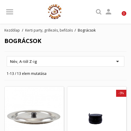

0
Kezdőlap
Kerti party, grillezés, befőzés
Bográcsok
BOGRÁCSOK

Név, A-tól Z-ig
1-13 / 13 elem mutatása
-5%