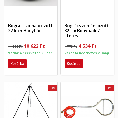
Bogrács zománcozott
Bogrács zománcozott
22 liter Bonyhádi
32 cm Bonyhádi 7
literes
10 622 Ft
4 534 Ft
×
11 181 Ft
4 773 Ft
×
Kívánságlista létrehozása
×
Bejelentkezés
Várható beérkezés 2-3nap
Várható beérkezés 2-3nap
((modalTitle))
×
Kosárba
Kosárba
My wishlists
Kívánságlista neve
Be kell jelentkezned a termékek kívánságlistába történő
((confirmMessage))
mentéséhez.
Create new list
add_circle_outline
((cancelText))
((modalDeleteText))
-5%
-5%
Mégsem
Bejelentkezés
Mégsem
Kívánságlista létrehozása