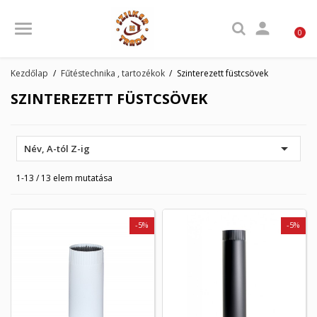

0
Kezdőlap
Fűtéstechnika , tartozékok
Szinterezett füstcsövek
SZINTEREZETT FÜSTCSÖVEK

Név, A-tól Z-ig
1-13 / 13 elem mutatása
-5%
-5%