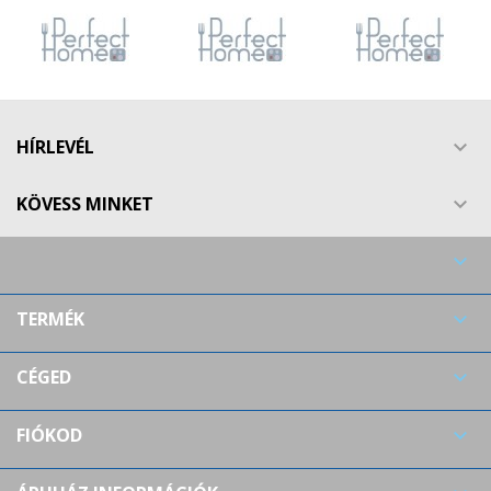
HÍRLEVÉL

KÖVESS MINKET


TERMÉK

CÉGED

FIÓKOD
