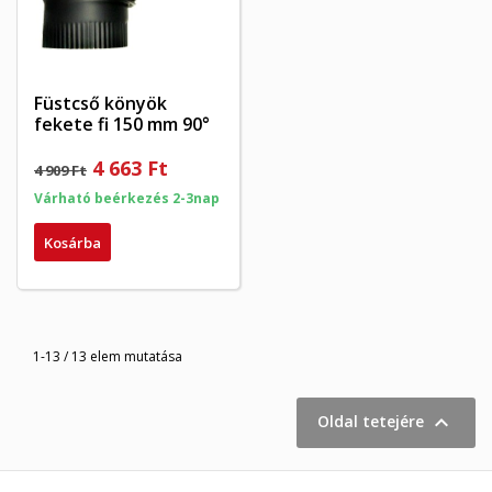
Füstcső könyök
fekete fi 150 mm 90°
4 663 Ft
4 909 Ft
Várható beérkezés 2-3nap
Kosárba
1-13 / 13 elem mutatása

Oldal tetejére