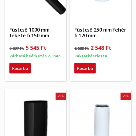
Füstcső 1000 mm
Füstcső 250 mm fehér
fekete fi 150 mm
fi 120 mm
5 545 Ft
2 548 Ft
5 837 Ft
2 682 Ft
Várható beérkezés 2-3nap
Raktárkészleten
Kosárba
Kosárba
-5%
-5%