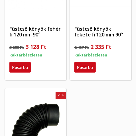
Füstcső könyök fehér
Füstcső könyök
fi 120 mm 90°
fekete fi 120 mm 90°
3 128 Ft
2 335 Ft
3 293 Ft
2 457 Ft
Raktárkészleten
Raktárkészleten
Kosárba
Kosárba
-5%