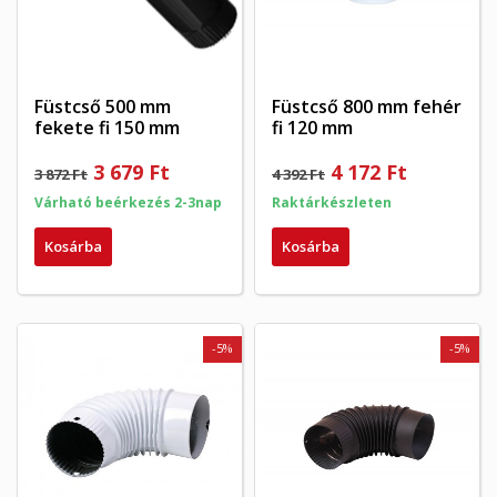
Füstcső 500 mm
Füstcső 800 mm fehér
fekete fi 150 mm
fi 120 mm
3 679 Ft
4 172 Ft
3 872 Ft
4 392 Ft
Várható beérkezés 2-3nap
Raktárkészleten
Kosárba
Kosárba
-5%
-5%