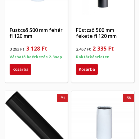
Füstcső 500 mm fehér
Füstcső 500 mm
fi 120 mm
fekete fi 120 mm
×
×
Kívánságlista létrehozása
3 128 Ft
2 335 Ft
3 293 Ft
2 457 Ft
×
Bejelentkezés
((modalTitle))
Várható beérkezés 2-3nap
Raktárkészleten
×
My wishlists
Kívánságlista neve
Be kell jelentkezned a termékek kívánságlistába történő
Kosárba
Kosárba
((confirmMessage))
mentéséhez.
Create new list
add_circle_outline
((cancelText))
((modalDeleteText))
Mégsem
Bejelentkezés
-5%
-5%
Mégsem
Kívánságlista létrehozása