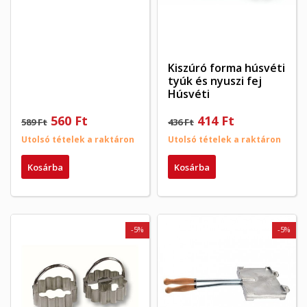
Kiszúró forma húsvéti
tyúk és nyuszi fej
Húsvéti
560 Ft
414 Ft
589 Ft
436 Ft
Utolsó tételek a raktáron
Utolsó tételek a raktáron
Kosárba
Kosárba
-5%
-5%