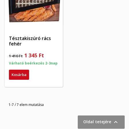
Tésztakiszúró rács
fehér
1 345 Ft
1 416 Ft
Várható beérkezés 2-3nap
Kosárba
1-7 / 7 elem mutatása

Oldal tetejére