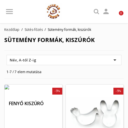

0
Kezdőlap
Sütés-főzés
Sütemény formák, kiszúrók
SÜTEMÉNY FORMÁK, KISZÚRÓK

Név, A-tól Z-ig
1-7 / 7 elem mutatása
-5%
-5%
FENYŐ KISZÚRÓ