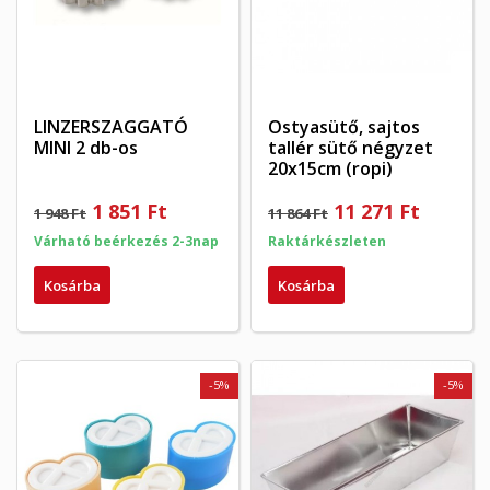
LINZERSZAGGATÓ
Ostyasütő, sajtos
MINI 2 db-os
tallér sütő négyzet
20x15cm (ropi)
1 851 Ft
11 271 Ft
1 948 Ft
11 864 Ft
Várható beérkezés 2-3nap
Raktárkészleten
Kosárba
Kosárba
-5%
-5%
×
×
Kívánságlista létrehozása
×
Bejelentkezés
((modalTitle))