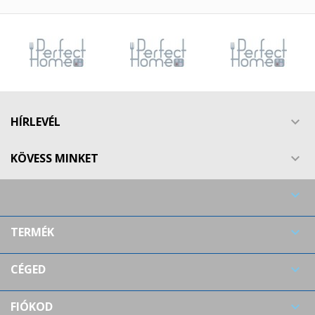
HÍRLEVÉL

KÖVESS MINKET


TERMÉK

CÉGED

FIÓKOD
