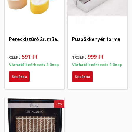
×
My wishlists
Kívánságlista neve
Be kell jelentkezned a termékek kívánságlistába történő
((confirmMessage))
mentéséhez.
Create new list
add_circle_outline
((cancelText))
((modalDeleteText))
Mégsem
Bejelentkezés
Mégsem
Kívánságlista létrehozása
Pereckiszúró 2r. műa.
Püspökkenyér forma
591 Ft
999 Ft
622 Ft
1 052 Ft
Várható beérkezés 2-3nap
Várható beérkezés 2-3nap
Kosárba
Kosárba
-5%