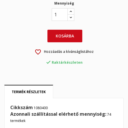
Mennyiség
×
×
Kívánságlista létrehozása
Bejelentkezés
×
My wishlists
Kívánságlista neve
Be kell jelentkezned a termékek kívánságlistába történő
KOSÁRBA
mentéséhez.
Create new list
add_circle_outline
favorite_border
Hozzáadás a kívánságlistához
Mégsem
Bejelentkezés

Mégsem
Kívánságlista létrehozása
Raktárkészleten
TERMÉK RÉSZLETEK
Cikkszám
1080400
Azonnali szállítással elérhető mennyiség:
74
termékek