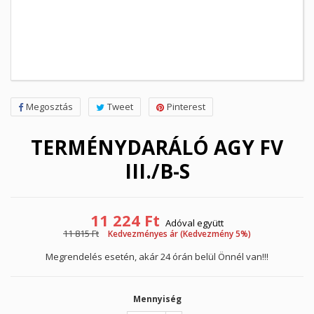
Megosztás
Tweet
Pinterest
TERMÉNYDARÁLÓ AGY FV
III./B-S
11 224 Ft
Adóval együtt
11 815 Ft
Kedvezményes ár (Kedvezmény 5%)
Megrendelés esetén, akár 24 órán belül Önnél van!!!
Mennyiség