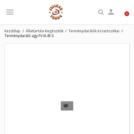

0
Kezdőlap
Állattartási kiegészítők
Terménydarálók és tartozékai
Terménydaráló agy FV III./B-S