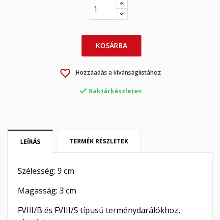
×
×
Kívánságlista létrehozása
Bejelentkezés
KOSÁRBA
×
My wishlists
Kívánságlista neve
Be kell jelentkezned a termékek kívánságlistába történő
favorite_border
Hozzáadás a kívánságlistához
mentéséhez.

Raktárkészleten
Create new list
add_circle_outline
Mégsem
Bejelentkezés
Mégsem
Kívánságlista létrehozása
TERMÉK RÉSZLETEK
LEÍRÁS
Szélesség: 9 cm
Magasság: 3 cm
FVIII/B és FVIII/S típusú terménydarálókhoz,