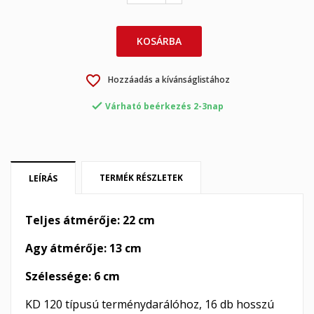
KOSÁRBA
×
×
Kívánságlista létrehozása
Bejelentkezés
favorite_border
Hozzáadás a kívánságlistához
×
My wishlists
Kívánságlista neve
Be kell jelentkezned a termékek kívánságlistába történő

Várható beérkezés 2-3nap
mentéséhez.
Create new list
add_circle_outline
Mégsem
Bejelentkezés
Mégsem
Kívánságlista létrehozása
TERMÉK RÉSZLETEK
LEÍRÁS
Teljes átmérője: 22 cm
Agy átmérője: 13 cm
Szélessége: 6 cm
KD 120 típusú terménydarálóhoz, 16 db hosszú