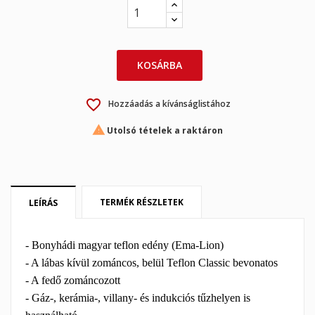
×
KOSÁRBA
×
Kívánságlista létrehozása
Bejelentkezés
favorite_border
Hozzáadás a kívánságlistához
×
My wishlists
Kívánságlista neve
Be kell jelentkezned a termékek kívánságlistába történő

Utolsó tételek a raktáron
mentéséhez.
Create new list
add_circle_outline
Mégsem
Bejelentkezés
Mégsem
Kívánságlista létrehozása
TERMÉK RÉSZLETEK
LEÍRÁS
- Bonyhádi magyar teflon edény (Ema-Lion)
- A lábas kívül zománcos, belül Teflon Classic bevonatos
- A fedő zománcozott
- Gáz-, kerámia-, villany- és indukciós tűzhelyen is