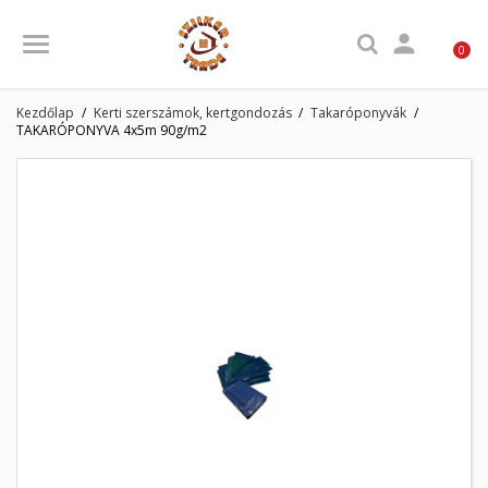

0
Kezdőlap
Kerti szerszámok, kertgondozás
Takaróponyvák
TAKARÓPONYVA 4x5m 90g/m2