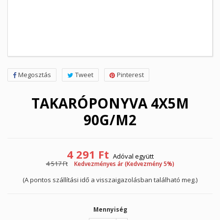
Megosztás
Tweet
Pinterest
TAKARÓPONYVA 4X5M
90G/M2
4 291 Ft
Adóval együtt
4 517 Ft
Kedvezményes ár (Kedvezmény 5%)
(A pontos szállítási idő a visszaigazolásban található meg.)
Mennyiség