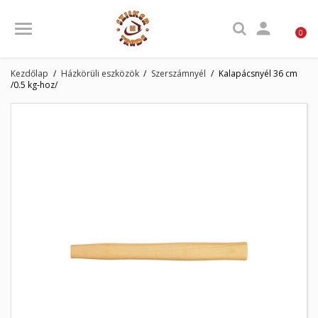

0
Kezdőlap
Házkörüli eszközök
Szerszámnyél
Kalapácsnyél 36 cm
/0.5 kg-hoz/