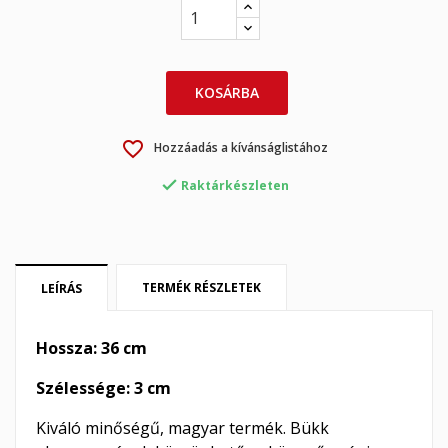
KOSÁRBA
×
×
Kívánságlista létrehozása
Bejelentkezés
favorite_border
Hozzáadás a kívánságlistához
×
My wishlists
Kívánságlista neve
Be kell jelentkezned a termékek kívánságlistába történő

Raktárkészleten
mentéséhez.
Create new list
add_circle_outline
Mégsem
Bejelentkezés
Mégsem
Kívánságlista létrehozása
TERMÉK RÉSZLETEK
LEÍRÁS
Hossza: 36 cm
Szélessége: 3 cm
Kiváló minőségű, magyar termék. Bükk