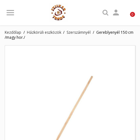

0
Kezdőlap
Házkörüli eszközök
Szerszámnyél
Gereblyenyél 150 cm
/magy hor./