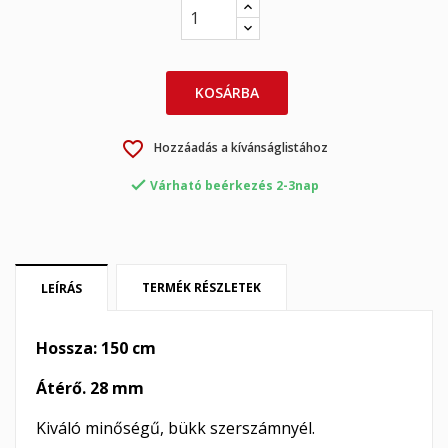
×
×
Kívánságlista létrehozása
Bejelentkezés
KOSÁRBA
×
My wishlists
Kívánságlista neve
Be kell jelentkezned a termékek kívánságlistába történő
favorite_border
Hozzáadás a kívánságlistához
mentéséhez.
Create new list
add_circle_outline

Várható beérkezés 2-3nap
Mégsem
Bejelentkezés
Mégsem
Kívánságlista létrehozása
TERMÉK RÉSZLETEK
LEÍRÁS
Hossza: 150 cm
Átérő. 28 mm
Kiváló minőségű, bükk szerszámnyél.